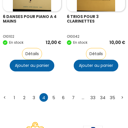
6 DANSES POUR PIANO A 4
6 TRIOS POUR 3
MAINS
CLARINETTES
O10102
O10042
12,00
€
10,00
€
En stock
En stock
Détails
Détails
Ajouter au panier
Ajouter au panier
1
2
3
4
5
6
7
…
33
34
35
←
→