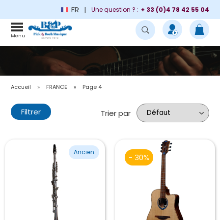
FR
Une question ? :
+ 33 (0)4 78 42 55 04
Menu
Accueil
»
FRANCE
»
Page 4
Filtrer
Trier par
Ancien
- 30%