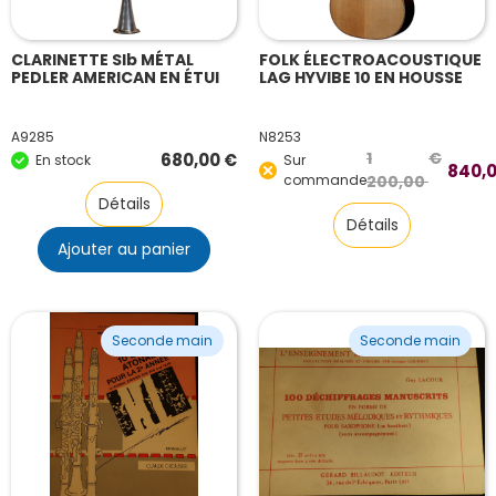
CLARINETTE SIb MÉTAL
FOLK ÉLECTROACOUSTIQUE
PEDLER AMERICAN EN ÉTUI
LAG HYVIBE 10 EN HOUSSE
A9285
N8253
1
€
680,00
€
En stock
Sur
840,
Le
Le
commande
200,00
Détails
prix
prix
Détails
initial
actuel
Ajouter au panier
était :
est :
1
840,00 €.
200,00 €.
Seconde main
Seconde main