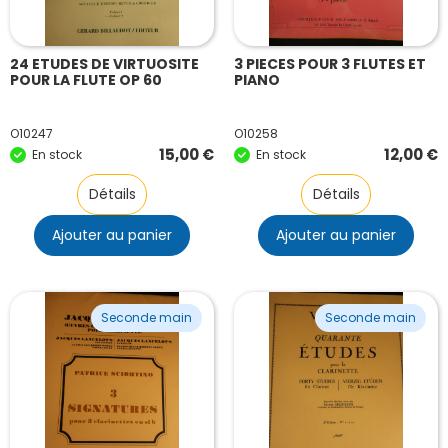
24 ETUDES DE VIRTUOSITE
3 PIECES POUR 3 FLUTES ET
POUR LA FLUTE OP 60
PIANO
O10247
O10258
15,00
€
12,00
€
En stock
En stock
Détails
Détails
Ajouter au panier
Ajouter au panier
Seconde main
Seconde main