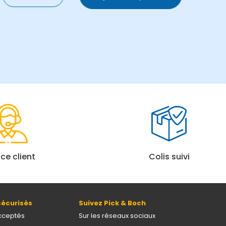
ice client
Colis suivi
écurisés
Suivez Pick & Boch
cceptés
Sur les réseaux sociaux