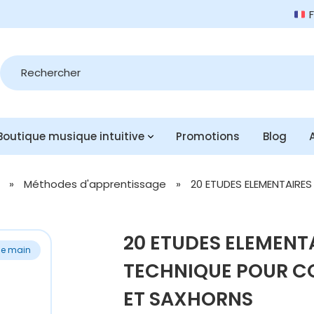
Recherche
de
produits
Boutique musique intuitive
Promotions
Blog
»
Méthodes d'apprentissage
»
20 ETUDES ELEMENTAIRE
20 ETUDES ELEMENTA
e main
TECHNIQUE POUR C
ET SAXHORNS