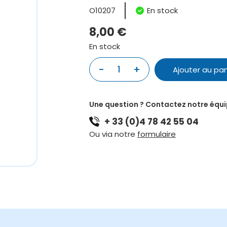
O10207
En stock
8,00
€
En stock
quantité
-
+
Ajouter au pan
de
20
ETUDES
Une question ? Contactez notre équ
ELEMENTAIRES
+ 33 (0)4 78 42 55 04
DE
STYLE
Ou via notre
formulaire
ET
TECHNIQUE
POUR
CORNET
TROMPETTE
PISTONS
ET
SAXHORNS