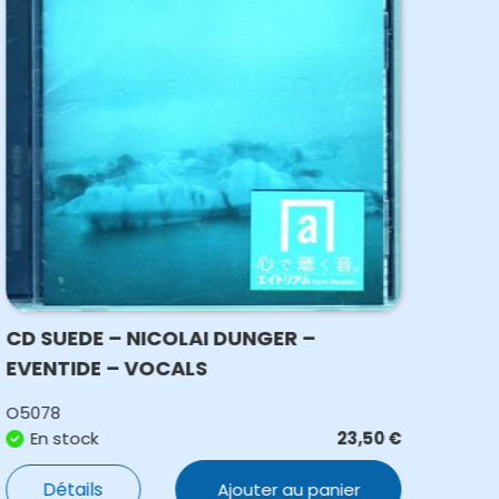
CD SUEDE – NICOLAI DUNGER –
CD 
EVENTIDE – VOCALS
COM
O5078
N49
En stock
23,50
€
E
Détails
Ajouter au panier