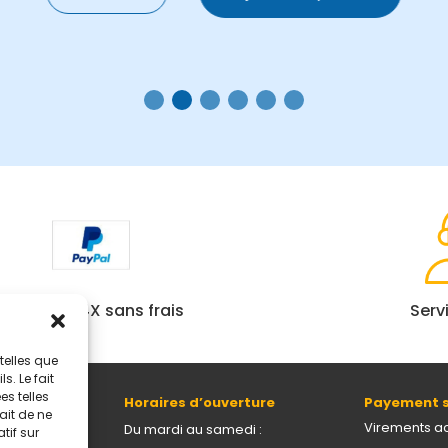
Paiement 4X sans frais
Serv
telles que
. Le fait
s telles
Horaires d’ouverture
Payement s
ait de ne
69005 Lyon
Virements a
Du mardi au samedi :
tif sur