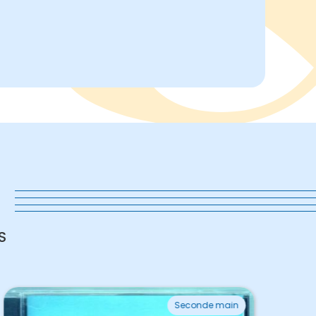
s
S
Seconde main