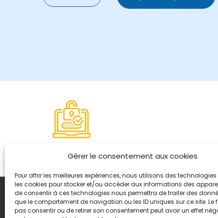
Paiement sécurisé
Gérer le consentement aux cookies
Pour offrir les meilleures expériences, nous utilisons des technologies 
les cookies pour stocker et/ou accéder aux informations des appareils
de consentir à ces technologies nous permettra de traiter des donnée
Coordonnées
que le comportement de navigation ou les ID uniques sur ce site. Le f
8, quai Romain Rolland 
pas consentir ou de retirer son consentement peut avoir un effet néga