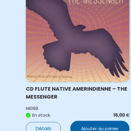
2
CD FLUTE NATIVE AMERINDIENNE – THE
MESSENGER
N6168
,50
€
En stock
16,00
€
Détails
Ajouter au panier