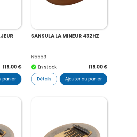
AJEUR
SANSULA LA MINEUR 432HZ
N5553
115,00
€
En stock
115,00
€
u panier
Détails
Ajouter au panier