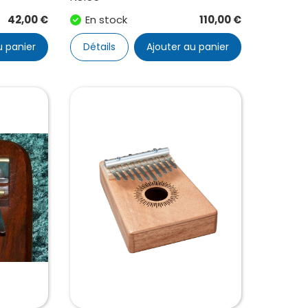
42,00
€
En stock
110,00
€
u panier
Détails
Ajouter au panier