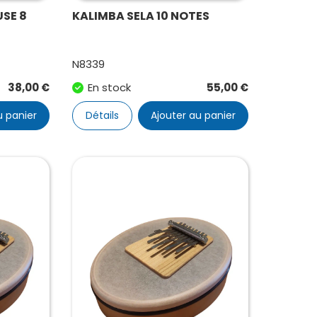
USE 8
KALIMBA SELA 10 NOTES
N8339
38,00
€
En stock
55,00
€
u panier
Détails
Ajouter au panier