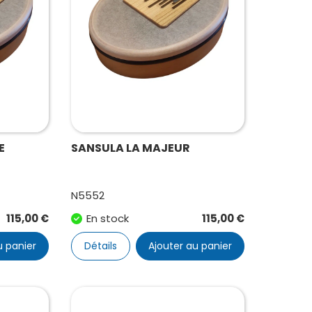
E
SANSULA LA MAJEUR
N5552
115,00
€
En stock
115,00
€
u panier
Détails
Ajouter au panier