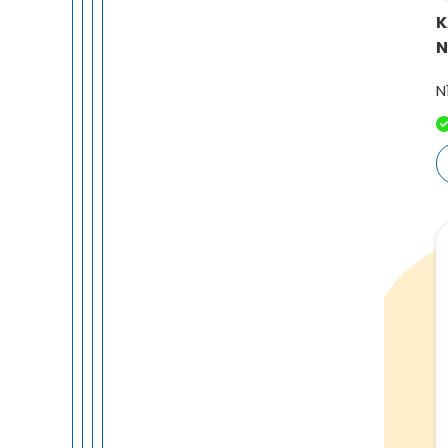
K
N
N