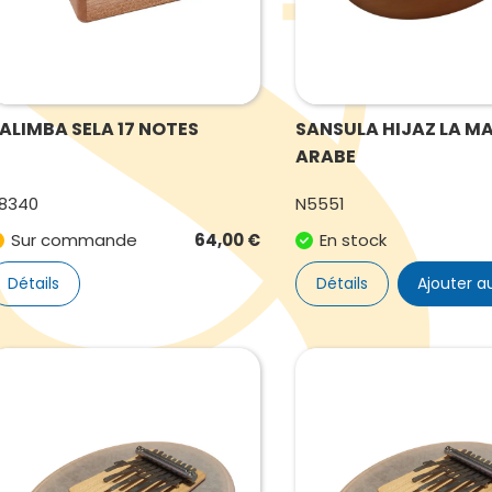
ALIMBA SELA 17 NOTES
SANSULA HIJAZ LA M
ARABE
8340
N5551
Sur commande
64,00
€
En stock
Détails
Détails
Ajouter a