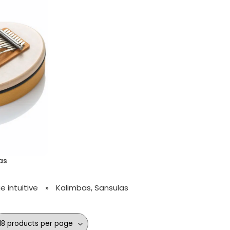
as
 intuitive
»
Kalimbas, Sansulas