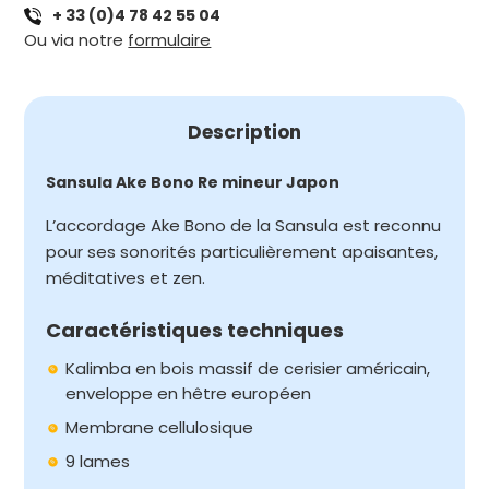
+ 33 (0)4 78 42 55 04
RE
Ou via notre
formulaire
MINEUR
JAPON
Description
Sansula Ake Bono Re mineur Japon
L’accordage Ake Bono de la Sansula est reconnu
pour ses sonorités particulièrement apaisantes,
méditatives et zen.
Caractéristiques techniques
Kalimba en bois massif de cerisier américain,
enveloppe en hêtre européen
Membrane cellulosique
9 lames