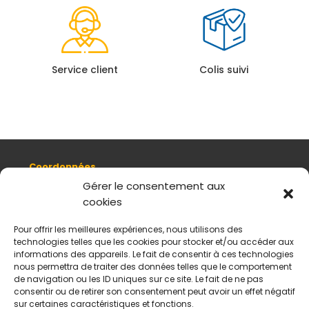
Service client
Colis suivi
Coordonnées
8, quai Romain Rolland 69005 Lyon
Gérer le consentement aux
cookies
+ 33 (0)4 78 42 55 04
Nous contacter
Pour offrir les meilleures expériences, nous utilisons des
Plan d'accès
technologies telles que les cookies pour stocker et/ou accéder aux
Mentions légales
informations des appareils. Le fait de consentir à ces technologies
nous permettra de traiter des données telles que le comportement
Politique de données personnelles
de navigation ou les ID uniques sur ce site. Le fait de ne pas
CGV
consentir ou de retirer son consentement peut avoir un effet négatif
sur certaines caractéristiques et fonctions.