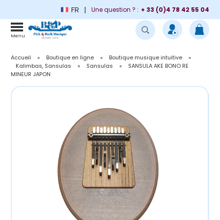
FR
Une question ? :
+ 33 (0)4 78 42 55 04
Menu
Accueil
»
Boutique en ligne
»
Boutique musique intuitive
»
Kalimbas, Sansulas
»
Sansulas
»
SANSULA AKE BONO RE
MINEUR JAPON