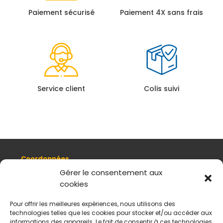
Paiement sécurisé
Paiement 4X sans frais
Service client
Colis suivi
Coordonnées
8, quai Romain Rolland 69005 Lyon
Gérer le consentement aux
cookies
+ 33 (0)4 78 42 55 04
Nous contacter
Pour offrir les meilleures expériences, nous utilisons des
Plan d'accès
technologies telles que les cookies pour stocker et/ou accéder aux
Mentions légales
informations des appareils. Le fait de consentir à ces technologies