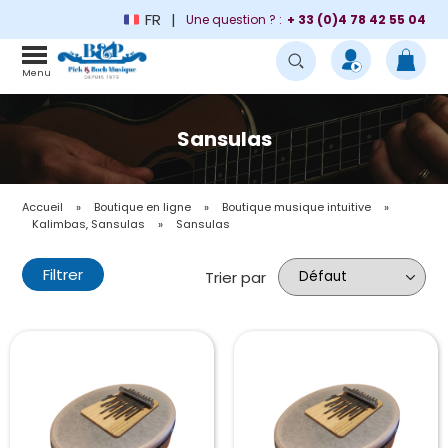
FR
Une question ? :
+ 33 (0)4 78 42 55 04
Menu
Sansulas
Accueil
»
Boutique en ligne
»
Boutique musique intuitive
»
Kalimbas, Sansulas
»
Sansulas
Filtrer
Trier par