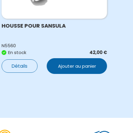
HOUSSE POUR SANSULA
SAN
N5560
N55
En stock
42,00
€
E
Détails
Ajouter au panier