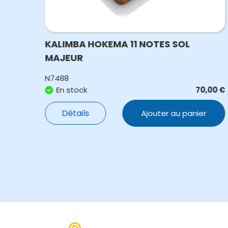
KALIMBA HOKEMA 11 NOTES SOL
MAJEUR
N7488
,00
€
En stock
70,00
€
Détails
Ajouter au panier