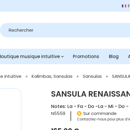
Recherche
de
produits
Boutique musique intuitive
Promotions
Blog
 intuitive
»
Kalimbas, Sansulas
»
Sansulas
»
SANSULA
SANSULA RENAISSAN
Notes: La - Fa - Do -La - Mi - Do - 
N5559
Sur commande
Contactez-nous pour plus d’