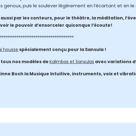
s genoux, puis le soulever légèrement en l’écartant et en le
 aussi par les conteurs, pour le théâtre, la méditation, l’év
oir le pouvoir d’ensorceler quiconque l’écoute!
°°°°°°°°°°°°°°°°°°°°°°°°°°°°°°°°°°°
ui housse
spécialement conçu pour la Sansula !
e tous nos modèles de
Kalimbas et Sansulas
avec variations 
inne Boch la Musique Intuitive, instruments, voix et vibra