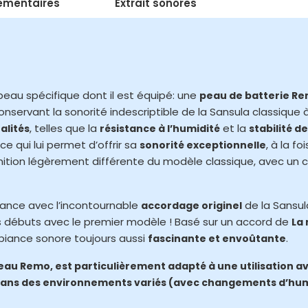
émentaires
Extrait sonores
eau spécifique dont il est équipé: une
peau de batterie R
nservant la sonorité indescriptible de la Sansula classique à 
, telles que la
et la
alités
résistance à l’humidité
stabilité d
ce qui lui permet d’offrir sa
, à la fo
sonorité exceptionnelle
finition légèrement différente du modèle classique, avec un
ance avec l’incontournable
de la Sansula
accordage originel
s débuts avec le premier modèle ! Basé sur un accord de
La
mbiance sonore toujours aussi
.
fascinante et envoûtante
au Remo, est particulièrement adapté à une utilisation av
 dans des environnements variés (avec changements d’hum