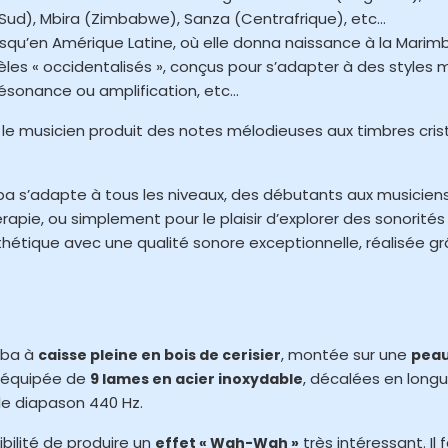
ud), Mbira (Zimbabwe), Sanza (Centrafrique), etc…
jusqu’en Amérique Latine, où elle donna naissance à la Mari
es « occidentalisés », conçus pour s’adapter à des styles m
résonance ou amplification, etc…
 musicien produit des notes mélodieuses aux timbres cristall
mba s’adapte à tous les niveaux, des débutants aux musiciens
rapie, ou simplement pour le plaisir d’explorer des sonorit
tique avec une qualité sonore exceptionnelle, réalisée gr
mba à
, montée sur une
caisse pleine en bois de cerisier
peau
st équipée de
, décalées en long
9 lames en acier inoxydable
le diapason 440 Hz.
ibilité de produire un
très intéressant. Il
effet « Wah-Wah »