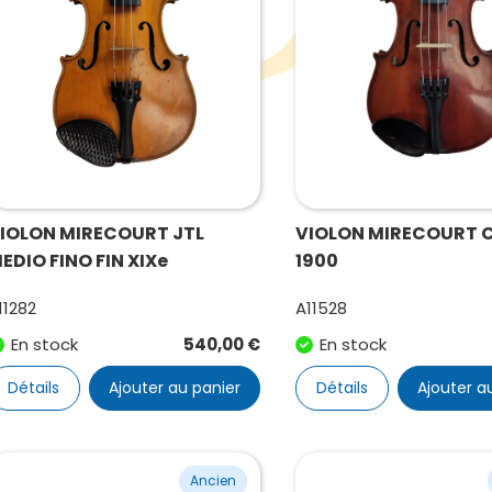
IOLON MIRECOURT JTL
VIOLON MIRECOURT 
EDIO FINO FIN XIXe
1900
11282
A11528
En stock
540,00
€
En stock
Détails
Ajouter au panier
Détails
Ajouter a
Ancien