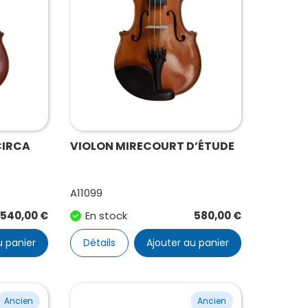
CIRCA
VIOLON MIRECOURT D’ÉTUDE
A11099
540,00
€
En stock
580,00
€
u panier
Détails
Ajouter au panier
Ancien
Ancien