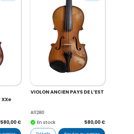
VIOLON ANCIEN PAYS DE L’EST
 XXe
A11280
580,00
€
En stock
580,00
€