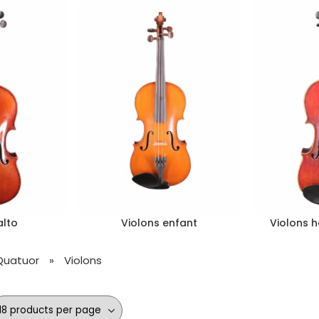
alto
Violons enfant
Violons 
Quatuor
»
Violons