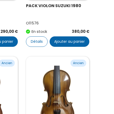
PACK VIOLON SUZUKI 1980
O11576
1 290,00
€
En stock
380,00
€
u panier
Détails
Ajouter au panier
Ancien
Ancien