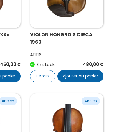
 XXe
VIOLON HONGROIS CIRCA
1960
A11116
450,00
€
En stock
480,00
€
u panier
Détails
Ajouter au panier
Ancien
Ancien