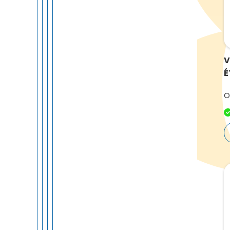
V
É
O