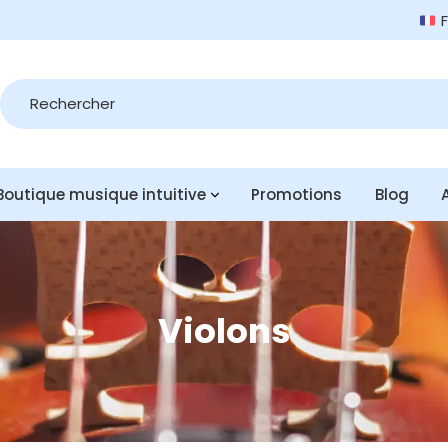
Recherche
de
produits
Boutique musique intuitive
Promotions
Blog
Violons