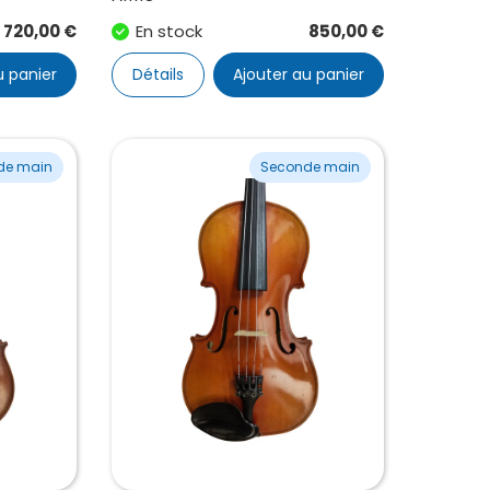
720,00
€
En stock
850,00
€
u panier
Détails
Ajouter au panier
de main
Seconde main