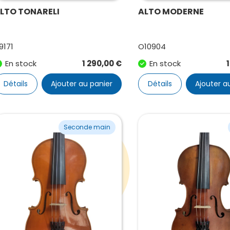
LTO TONARELI
ALTO MODERNE
9171
O10904
En stock
1 290,00
€
En stock
Détails
Ajouter au panier
Détails
Ajouter a
Seconde main