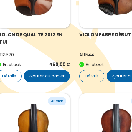
IOLON DE QUALITÉ 2012 EN
VIOLON FABRE DÉBUT
TUI
113570
A11544
En stock
450,00
€
En stock
Détails
Ajouter au panier
Détails
Ajouter a
Ancien