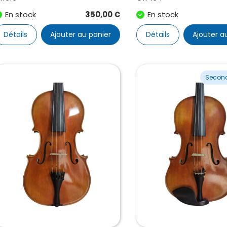
En stock
350,00
€
En stock
Détails
Ajouter au panier
Détails
Ajouter a
Secon