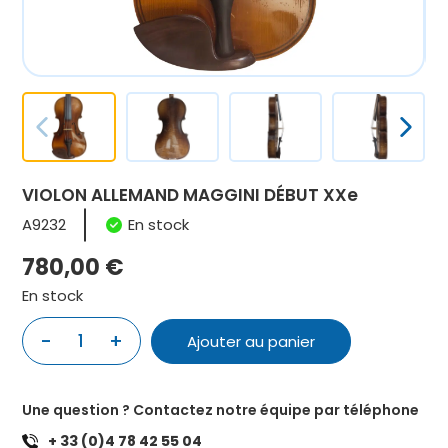
VIOLON ALLEMAND MAGGINI DÉBUT XXe
A9232
En stock
780,00
€
En stock
-
+
1
Ajouter au panier
quantité
de
VIOLON
Une question ? Contactez notre équipe par téléphone
ALLEMAND
+ 33 (0)4 78 42 55 04
MAGGINI