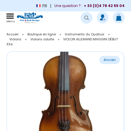
FR
Une question ? :
+ 33 (0)4 78 42 55 04
Menu
Accueil
»
Boutique en ligne
»
Instruments du Quatuor
»
Violons
»
Violons adulte
»
VIOLON ALLEMAND MAGGINI DÉBUT
XXe
Ancien