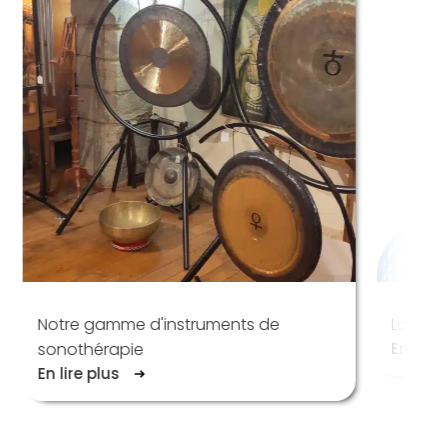
Notre gamme d'instruments de
La Shru
sonothérapie
En lire 
En lire plus