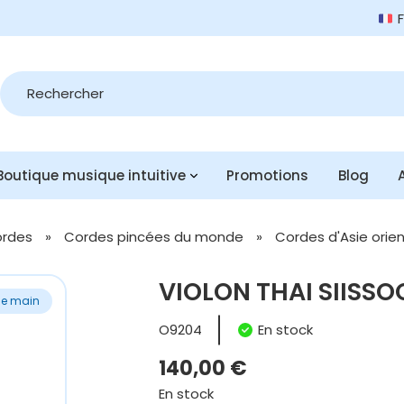
Recherche
de
produits
Boutique musique intuitive
Promotions
Blog
ordes
»
Cordes pincées du monde
»
Cordes d'Asie orie
VIOLON THAI SIISSO
e main
O9204
En stock
140,00
€
En stock