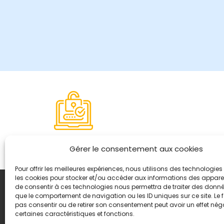
Paiement sécurisé
Gérer le consentement aux cookies
Pour offrir les meilleures expériences, nous utilisons des technologies 
les cookies pour stocker et/ou accéder aux informations des appareils
de consentir à ces technologies nous permettra de traiter des donnée
Coordonnées
que le comportement de navigation ou les ID uniques sur ce site. Le f
8, quai Romain Rolland 
pas consentir ou de retirer son consentement peut avoir un effet néga
certaines caractéristiques et fonctions.
+ 33 (0)4 78 42 55 04