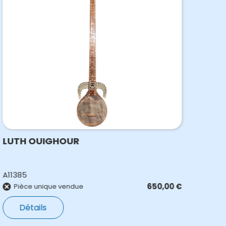
LUTH OUIGHOUR
LUT
A11385
O92
650,00
€
E
Pièce unique vendue
Détails