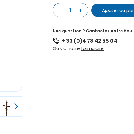
-
+
1
Ajouter au pan
quantité
de
VIOLON
Une question ? Contactez notre équ
THAI
+ 33 (0)4 78 42 55 04
SIISSOO
Ou via notre
formulaire