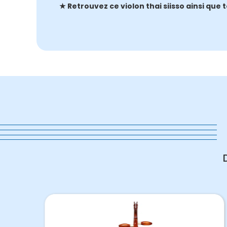
★ Retrouvez ce violon thai siisso ainsi que 
in