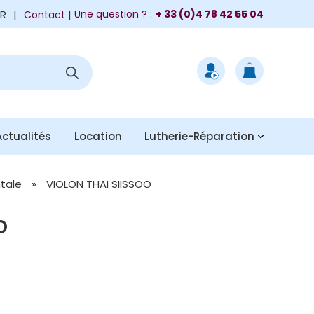
FR
|
Une question ? :
+ 33 (0)4 78 42 55 04
Contact
Actualités
Location
Lutherie-Réparation
ntale
»
VIOLON THAI SIISSOO
O