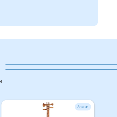
s
S
Ancien