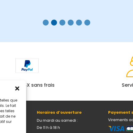
Paiement 4X sans frais
Serv
telles que
. Le fait
s telles
Horaires d’ouverture
Payement s
ait de ne
69005 Lyon
Virements a
Du mardi au samedi :
tif sur
De 11 h à 18 h