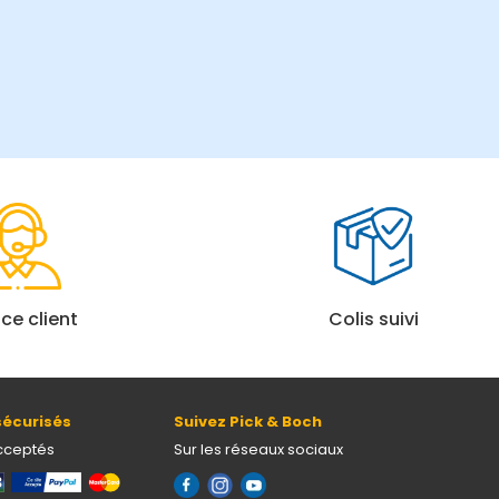
ice client
Colis suivi
écurisés
Suivez Pick & Boch
cceptés
Sur les réseaux sociaux