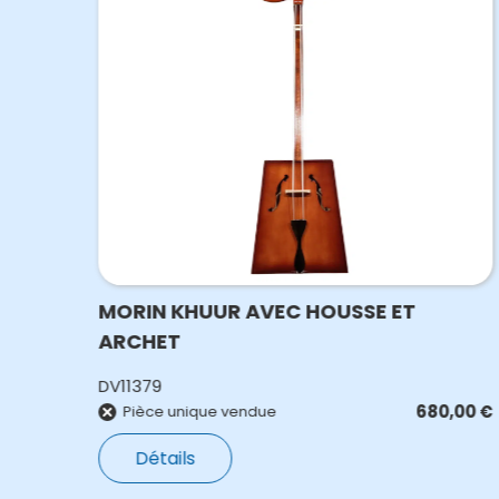
MORIN KHUUR AVEC HOUSSE ET
ARCHET
DV11379
0,00
€
680,00
€
Pièce unique vendue
Détails