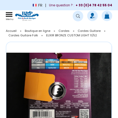
FR
Une question ? :
+ 33 (0)4 78 42 55 04
Menu
Accueil
»
Boutique en ligne
»
Cordes
»
Cordes Guitare
»
Cordes Guitare Folk
»
ELIXIR BRONZE CUSTOM LIGHT 11/52