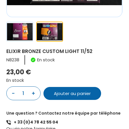
ELIXIR BRONZE CUSTOM LIGHT 11/52
N8238
En stock
23,00
€
En stock
quantité
-
+
Ajouter au panier
de
ELIXIR
BRONZE
Une question ? Contactez notre équipe par téléphone
CUSTOM
+ 33 (0)4 78 42 55 04
LIGHT
Ou via notre
formulaire