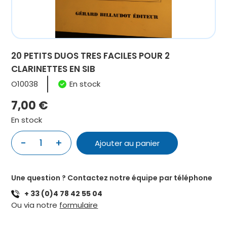
20 PETITS DUOS TRES FACILES POUR 2
CLARINETTES EN SIB
O10038
En stock
7,00
€
En stock
quantité
-
+
Ajouter au panier
de
20
PETITS
Une question ? Contactez notre équipe par téléphone
DUOS
+ 33 (0)4 78 42 55 04
TRES
Ou via notre
formulaire
FACILES
POUR