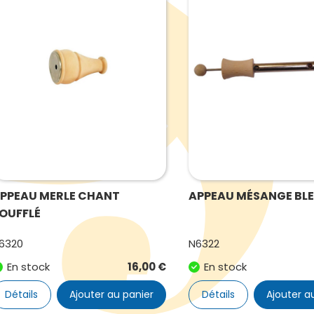
PPEAU MERLE CHANT
APPEAU MÉSANGE BL
OUFFLÉ
6320
N6322
En stock
16,00
€
En stock
Détails
Ajouter au panier
Détails
Ajouter a