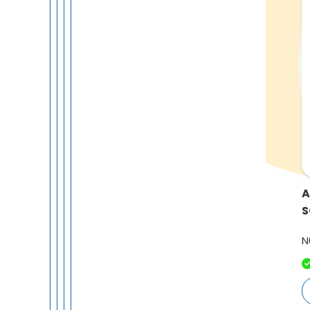
A
S
N