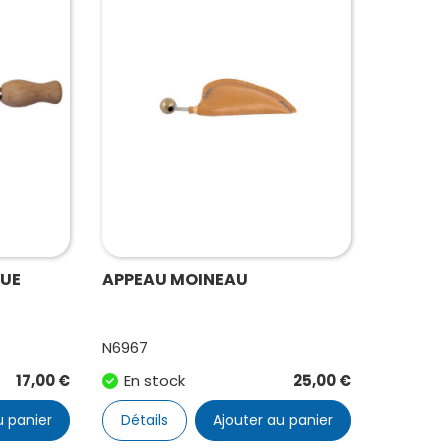
EUE
APPEAU MOINEAU
N6967
17,00
€
En stock
25,00
€
u panier
Détails
Ajouter au panier