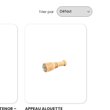
Trier par
TENOR –
APPEAU ALOUETTE