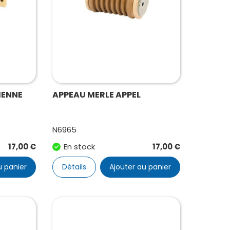
IENNE
APPEAU MERLE APPEL
N6965
17,00
€
En stock
17,00
€
u panier
Détails
Ajouter au panier