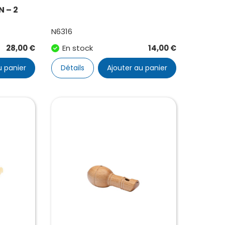
 – 2
N6316
28,00
€
En stock
14,00
€
u panier
Détails
Ajouter au panier