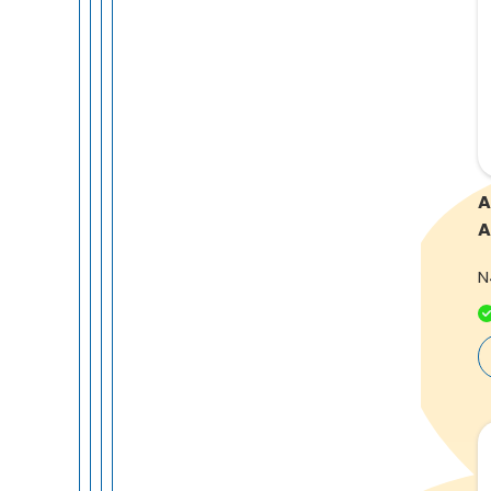
A
A
N