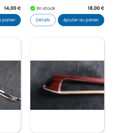
14,00
€
En stock
18,00
€
u panier
Détails
Ajouter au panier