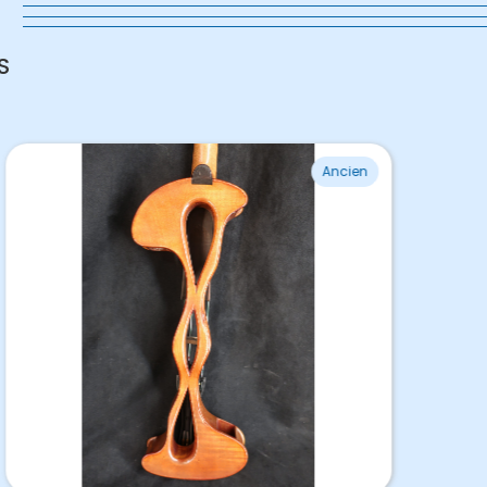
s
S
Ancien