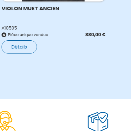
VIOLON MUET ANCIEN
Tam
A10505
N35
880,00
€
E
Pièce unique vendue
Détails