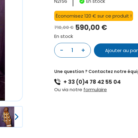
N2156
En stock
Économisez 120 € sur ce produit !
590,00
€
710,00
€
Le
Le
En stock
prix
prix
quantité
-
+
Ajouter au pan
initial
actuel
de
GUITARE-
était :
est :
LUTH
710,00 €.
590,00 €.
Une question ? Contactez notre équ
-
+ 33 (0)4 78 42 55 04
MODELE
A
Ou via notre
formulaire
TETE
DE
FEMME