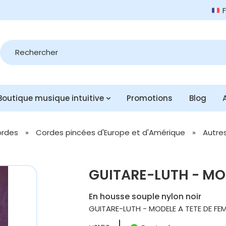
Recherche
de
produits
Boutique musique intuitive
Promotions
Blog
ordes
»
Cordes pincées d'Europe et d'Amérique
»
Autre
GUITARE-LUTH - MO
En housse souple nylon noir
GUITARE-LUTH - MODELE A TETE DE FE