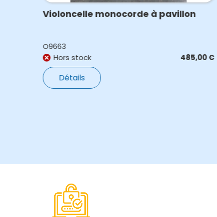
TOUR
Violoncelle monocorde à pavillon
O9663
,00
€
Hors stock
485,00
€
Détails