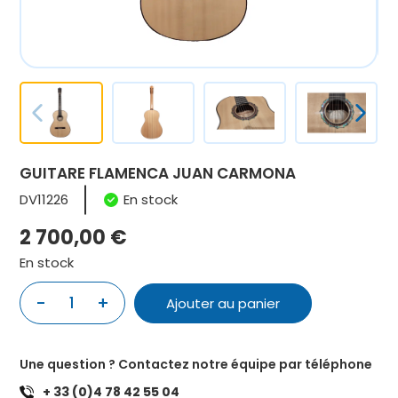
GUITARE FLAMENCA JUAN CARMONA
DV11226
En stock
2 700,00
€
En stock
-
+
1
Ajouter au panier
quantité
de
GUITARE
Une question ? Contactez notre équipe par téléphone
FLAMENCA
+ 33 (0)4 78 42 55 04
JUAN