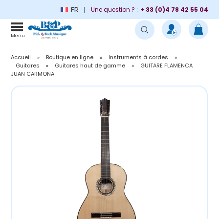
FR
Une question ? :
+ 33 (0)4 78 42 55 04
Menu
Accueil
»
Boutique en ligne
»
Instruments à cordes
»
Guitares
»
Guitares haut de gamme
»
GUITARE FLAMENCA
JUAN CARMONA