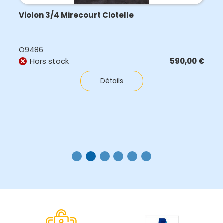
GUITARE JAZZ MANOUCHE RENÉ GÉROME
O11169
480,00
€
Pièce unique vendue
Détails