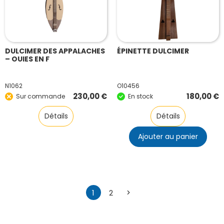
DULCIMER DES APPALACHES
ÉPINETTE DULCIMER
– OUIES EN F
N1062
O10456
230,00
€
180,00
€
Sur commande
En stock
Détails
Détails
Ajouter au panier
1
2
→