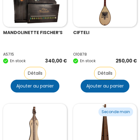
MANDOLINETTE FISCHER’S
CIFTELI
A5715
O10878
340,00
€
250,00
€
En stock
En stock
Détails
Détails
Ajouter au panier
Ajouter au panier
Seconde main