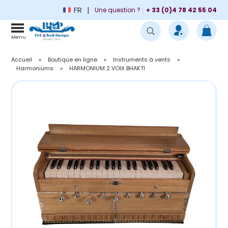
FR
Une question ? :
+ 33 (0)4 78 42 55 04
Menu
Accueil
»
Boutique en ligne
»
Instruments à vents
»
Harmoniums
»
HARMONIUM 2 VOIX BHAKTI