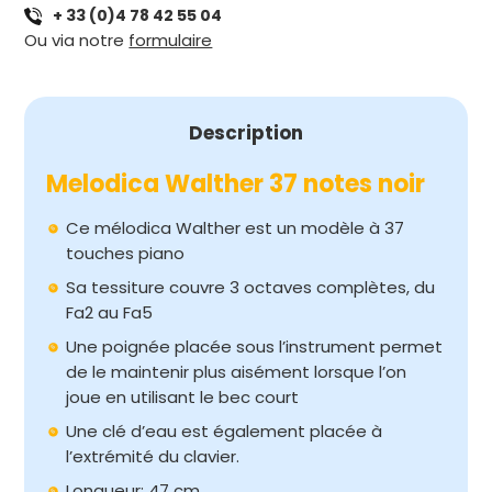
+ 33 (0)4 78 42 55 04
NOTES
Ou via notre
formulaire
NOIR
Description
Melodica Walther 37 notes noir
Ce mélodica Walther est un modèle à 37
touches piano
Sa tessiture couvre 3 octaves complètes, du
Fa2 au Fa5
Une poignée placée sous l’instrument permet
de le maintenir plus aisément lorsque l’on
joue en utilisant le bec court
Une clé d’eau est également placée à
l’extrémité du clavier.
Longueur: 47 cm