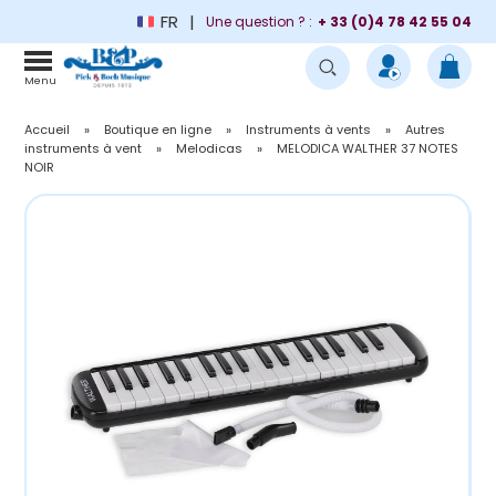
FR
Une question ? :
+ 33 (0)4 78 42 55 04
Menu
Accueil
»
Boutique en ligne
»
Instruments à vents
»
Autres
instruments à vent
»
Melodicas
»
MELODICA WALTHER 37 NOTES
NOIR