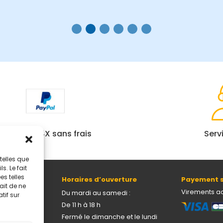
Paiement 4X sans frais
Serv
telles que
. Le fait
s telles
Horaires d’ouverture
Payement s
ait de ne
69005 Lyon
Virements a
Du mardi au samedi :
tif sur
De 11 h à 18 h
Fermé le dimanche et le lundi