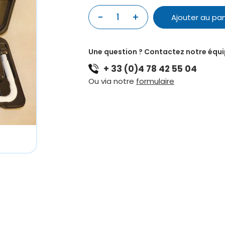
quantité
-
+
Ajouter au pan
de
MELODICA
HOHNER
Une question ? Contactez notre équ
26
+ 33 (0)4 78 42 55 04
NOTES
NOIR
Ou via notre
formulaire