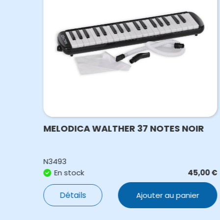
MELODICA WALTHER 37 NOTES NOIR
N3493
,00
€
En stock
45,00
€
Détails
Ajouter au panier