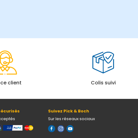
ice client
Colis suivi
écurisés
Suivez Pick & Boch
cceptés
Sur les réseaux sociaux