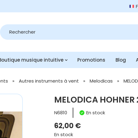
Recherche
de
produits
Boutique musique intuitive
Promotions
Blog
ents
»
Autres instruments à vent
»
Melodicas
»
MELOD
MELODICA HOHNER 
N6810
En stock
62,00
€
En stock