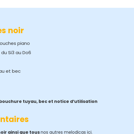
s noir
touches piano
 du Si3 au Do6
yau et bec
bouchure tuyau, bec et notice d’utilisation
ntaires
oir ainsi que tous
nos autres melodicas ici.