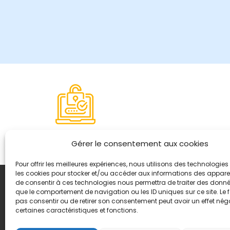
Paiement sécurisé
Gérer le consentement aux cookies
Pour offrir les meilleures expériences, nous utilisons des technologies 
les cookies pour stocker et/ou accéder aux informations des appareils
de consentir à ces technologies nous permettra de traiter des donnée
Coordonnées
que le comportement de navigation ou les ID uniques sur ce site. Le f
8, quai Romain Rolland 
pas consentir ou de retirer son consentement peut avoir un effet néga
certaines caractéristiques et fonctions.
+ 33 (0)4 78 42 55 04
Nous contacter