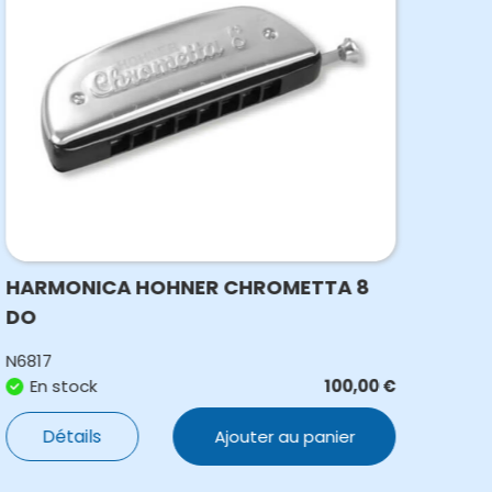
HARMONICA HOHNER CHROMETTA 8
HAR
DO
N6817
N841
En stock
100,00
€
S
Détails
Ajouter au panier