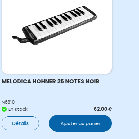
MELODICA HOHNER 26 NOTES NOIR
HAR
N6810
N841
En stock
62,00
€
E
Détails
Ajouter au panier