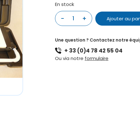
En stock
quantité
-
+
Ajouter au pan
de
MELODICA
HOHNER
Une question ? Contactez notre équ
32
+ 33 (0)4 78 42 55 04
NOTES
NOIR
Ou via notre
formulaire