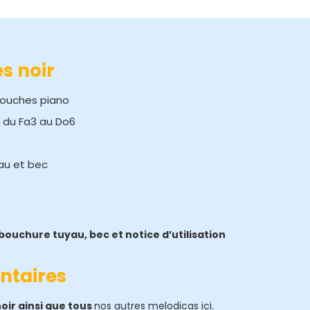
s noir
touches piano
 du Fa3 au Do6
yau et bec
bouchure tuyau, bec et notice d’utilisation
ntaires
oir ainsi que tous
nos autres melodicas ici.