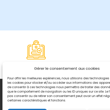
Paiement sécurisé
Gérer le consentement aux cookies
Pour offrir les meilleures expériences, nous utilisons des technologies 
les cookies pour stocker et/ou accéder aux informations des appareils
de consentir à ces technologies nous permettra de traiter des donnée
Coordonnées
que le comportement de navigation ou les ID uniques sur ce site. Le f
8, quai Romain Rolland 
pas consentir ou de retirer son consentement peut avoir un effet néga
certaines caractéristiques et fonctions.
+ 33 (0)4 78 42 55 04
Nous contacter