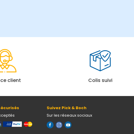
ice client
Colis suivi
écurisés
Suivez Pick & Boch
cceptés
Sur les réseaux sociaux