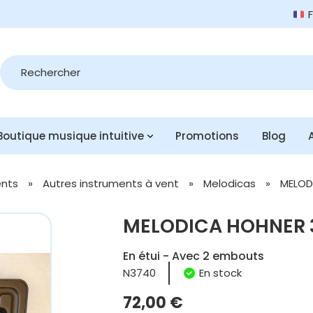
Recherche
de
produits
Boutique musique intuitive
Promotions
Blog
ents
»
Autres instruments à vent
»
Melodicas
»
MELOD
MELODICA HOHNER 3
En étui - Avec 2 embouts
N3740
En stock
72,00
€