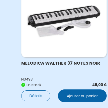
 Dm
MELODICA WALTHER 37 NOTES NOIR
N3493
,00
€
En stock
45,00
€
Détails
Ajouter au panier