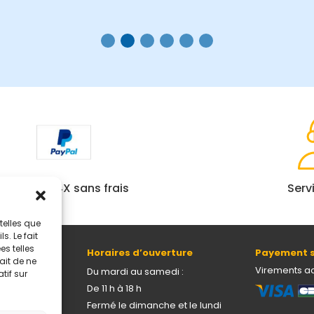
Paiement 4X sans frais
Serv
telles que
. Le fait
s telles
Horaires d’ouverture
Payement s
ait de ne
69005 Lyon
Virements a
Du mardi au samedi :
tif sur
De 11 h à 18 h
Fermé le dimanche et le lundi