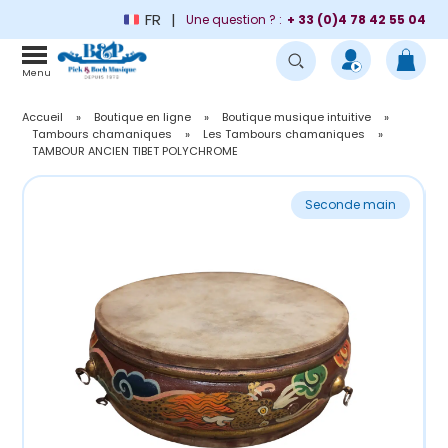
FR
Une question ? :
+ 33 (0)4 78 42 55 04
Menu
Accueil
»
Boutique en ligne
»
Boutique musique intuitive
»
Tambours chamaniques
»
Les Tambours chamaniques
»
TAMBOUR ANCIEN TIBET POLYCHROME
Seconde main