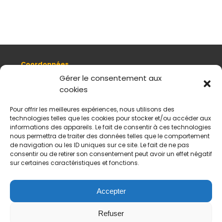
Coordonnées
8, quai Romain Rolland 69005 Lyon
Gérer le consentement aux
cookies
+ 33 (0)4 78 42 55 04
Nous contacter
Pour offrir les meilleures expériences, nous utilisons des
Plan d'accès
technologies telles que les cookies pour stocker et/ou accéder aux
Mentions légales
informations des appareils. Le fait de consentir à ces technologies
nous permettra de traiter des données telles que le comportement
Politique de données personnelles
de navigation ou les ID uniques sur ce site. Le fait de ne pas
CGV
consentir ou de retirer son consentement peut avoir un effet négatif
sur certaines caractéristiques et fonctions.
Horaires d’ouverture
Du mardi au samedi :
De 11 h à 18 h
Accepter
Fermé le dimanche et le lundi
Refuser
Payement sécurisés