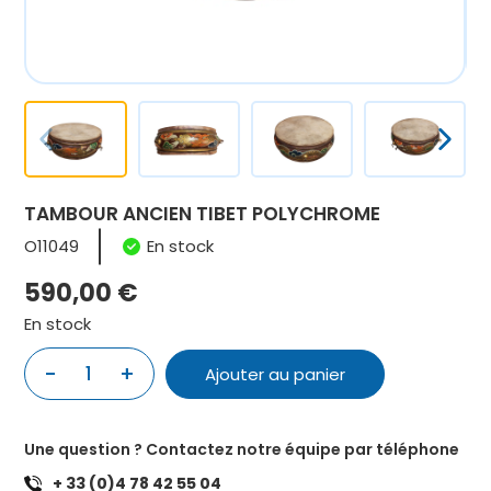
TAMBOUR ANCIEN TIBET POLYCHROME
O11049
En stock
590,00
€
En stock
-
+
1
Ajouter au panier
quantité
de
TAMBOUR
Une question ? Contactez notre équipe par téléphone
ANCIEN
+ 33 (0)4 78 42 55 04
TIBET