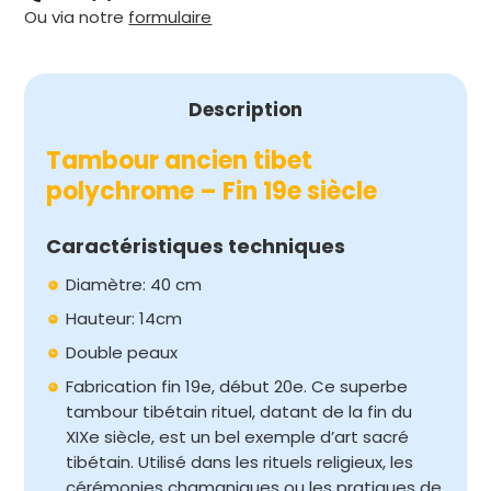
Ou via notre
formulaire
POLYCHROME
Description
Tambour ancien tibet
polychrome – Fin 19e siècle
Caractéristiques techniques
Diamètre: 40 cm
Hauteur: 14cm
Double peaux
Fabrication fin 19e, début 20e. Ce superbe
tambour tibétain rituel, datant de la fin du
XIXe siècle, est un bel exemple d’art sacré
tibétain. Utilisé dans les rituels religieux, les
cérémonies chamaniques ou les pratiques de