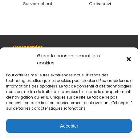
Service client
Colis suivi
Coordonnées
8, quai Romain Rolland 69005 Lyon
Gérer le consentement aux
cookies
+ 33 (0)4 78 42 55 04
Nous contacter
Pour offrir les meilleures expériences, nous utilisons des
Plan d'accès
technologies telles que les cookies pour stocker et/ou accéder aux
Mentions légales
informations des appareils. Le fait de consentir à ces technologies
nous permettra de traiter des données telles que le comportement
Politique de données personnelles
de navigation ou les ID uniques sur ce site. Le fait de ne pas
CGV
consentir ou de retirer son consentement peut avoir un effet négatif
sur certaines caractéristiques et fonctions.
Horaires d’ouverture
Du mardi au samedi :
De 11 h à 18 h
Accepter
Fermé le dimanche et le lundi