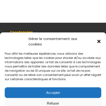
Coordonnées
8, quai Romain Rolland 69005 Lyon
Gérer le consentement aux
cookies
+ 33 (0)4 78 42 55 04
Nous contacter
Pour offrir les meilleures expériences, nous utilisons des
Plan d'accès
technologies telles que les cookies pour stocker et/ou accéder aux
Mentions légales
informations des appareils. Le fait de consentir à ces technologies
nous permettra de traiter des données telles que le comportement
Politique de données personnelles
de navigation ou les ID uniques sur ce site. Le fait de ne pas
CGV
consentir ou de retirer son consentement peut avoir un effet négatif
sur certaines caractéristiques et fonctions.
Horaires d’ouverture
Du mardi au samedi :
De 11 h à 18 h
Accepter
Fermé le dimanche et le lundi
Refuser
Payement sécurisés