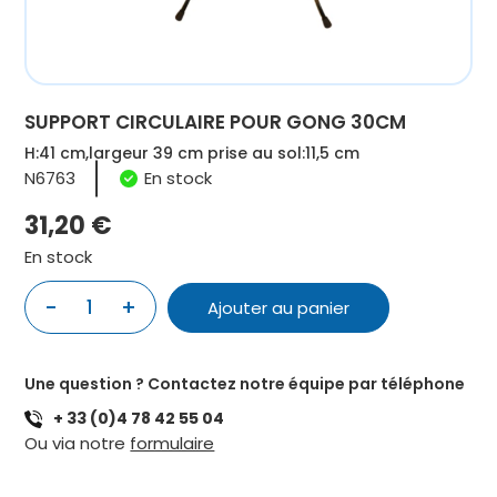
SUPPORT CIRCULAIRE POUR GONG 30CM
H:41 cm,largeur 39 cm prise au sol:11,5 cm
N6763
En stock
31,20
€
En stock
-
+
1
Ajouter au panier
quantité
de
SUPPORT
Une question ? Contactez notre équipe par téléphone
CIRCULAIRE
+ 33 (0)4 78 42 55 04
POUR
Ou via notre
formulaire
GONG
30CM