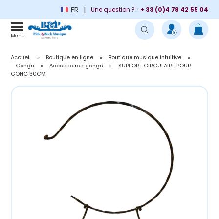
FR
Une question ? :
+ 33 (0)4 78 42 55 04
Menu
Accueil
»
Boutique en ligne
»
Boutique musique intuitive
»
Gongs
»
Accessoires gongs
»
SUPPORT CIRCULAIRE POUR
GONG 30CM