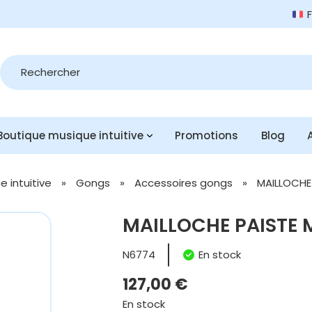
Recherche
de
produits
Boutique musique intuitive
Promotions
Blog
 intuitive
»
Gongs
»
Accessoires gongs
»
MAILLOCHE
MAILLOCHE PAISTE 
N6774
En stock
127,00
€
En stock