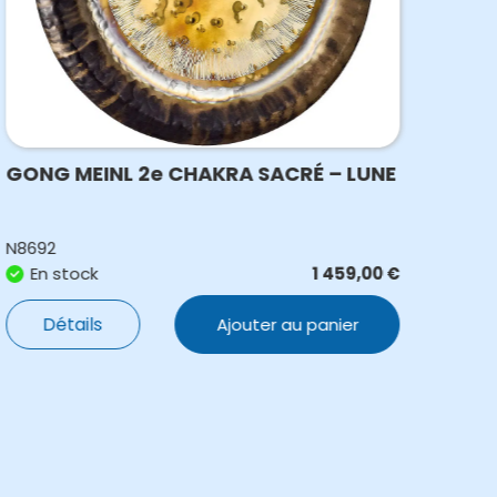
GONG MEINL 2e CHAKRA SACRÉ – LUNE
GON
ME
N8692
N86
En stock
1 459,00
€
S
Détails
Ajouter au panier