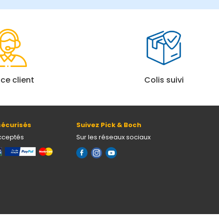
ice client
Colis suivi
écurisés
Suivez Pick & Boch
cceptés
Sur les réseaux sociaux