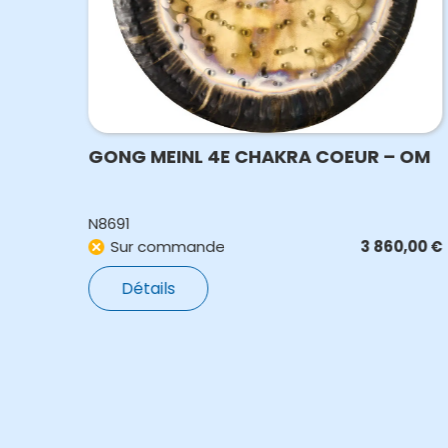
GONG MEINL 4E CHAKRA COEUR – OM
N8691
,00
€
Sur commande
3 860,00
€
Détails