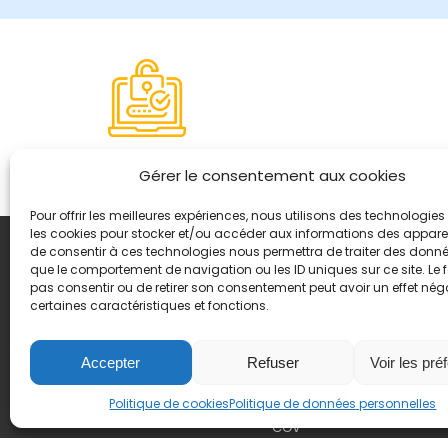
Paiement sécurisé
Gérer le consentement aux cookies
Pour offrir les meilleures expériences, nous utilisons des technologies 
les cookies pour stocker et/ou accéder aux informations des appareils
de consentir à ces technologies nous permettra de traiter des donnée
Coordonnées
que le comportement de navigation ou les ID uniques sur ce site. Le f
8, quai Romain Rolland 
pas consentir ou de retirer son consentement peut avoir un effet néga
certaines caractéristiques et fonctions.
+ 33 (0)4 78 42 55 04
Nous contacter
Plan d'accès
Accepter
Refuser
Voir les pré
Mentions légales
Politique de données pers
Politique de cookies
Politique de données personnelles
CGV