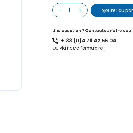
-
+
1
Ajouter au pan
quantité
de
MAILLOCHE
Une question ? Contactez notre équ
PAISTE
+ 33 (0)4 78 42 55 04
M3
Ou via notre
formulaire