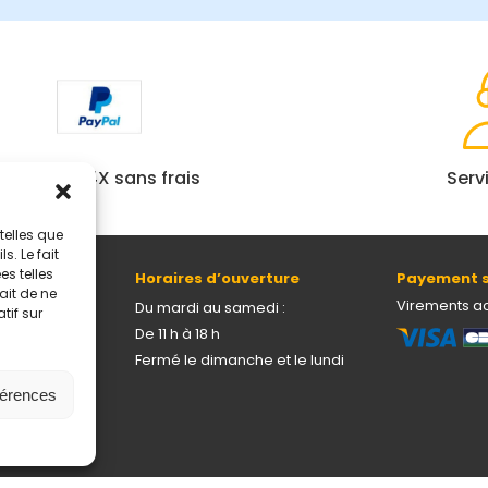
Paiement 4X sans frais
Serv
telles que
. Le fait
s telles
Horaires d’ouverture
Payement s
ait de ne
69005 Lyon
Virements a
Du mardi au samedi :
tif sur
De 11 h à 18 h
Fermé le dimanche et le lundi
férences
onnelles