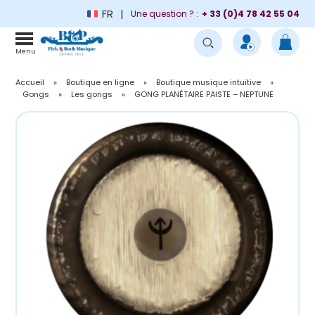
FR
Une question ? :
+ 33 (0)4 78 42 55 04
Menu
Accueil
»
Boutique en ligne
»
Boutique musique intuitive
»
Gongs
»
Les gongs
»
GONG PLANÉTAIRE PAISTE – NEPTUNE