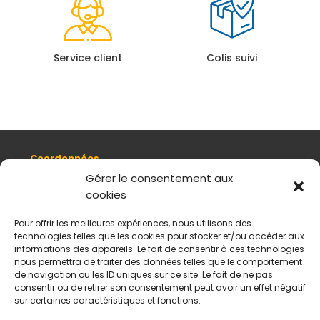
Service client
Colis suivi
Coordonnées
8, quai Romain Rolland 69005 Lyon
Gérer le consentement aux
cookies
+ 33 (0)4 78 42 55 04
Nous contacter
Pour offrir les meilleures expériences, nous utilisons des
Plan d'accès
technologies telles que les cookies pour stocker et/ou accéder aux
Mentions légales
informations des appareils. Le fait de consentir à ces technologies
nous permettra de traiter des données telles que le comportement
Politique de données personnelles
de navigation ou les ID uniques sur ce site. Le fait de ne pas
CGV
consentir ou de retirer son consentement peut avoir un effet négatif
sur certaines caractéristiques et fonctions.
Horaires d’ouverture