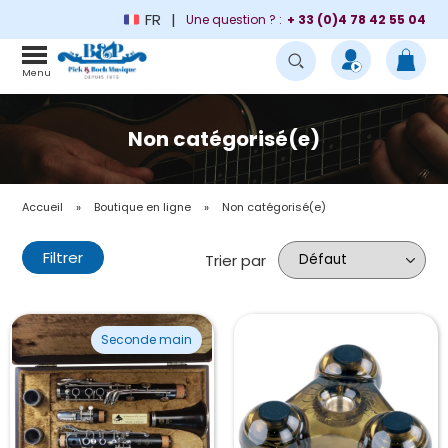
FR
Une question ? :
+ 33 (0)4 78 42 55 04
Menu
Non catégorisé(e)
Accueil
»
Boutique en ligne
»
Non catégorisé(e)
Filtrer
Trier par
Seconde main