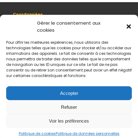
Coordonnées
8, quai Romain Rolland 69005 Lyon
Gérer le consentement aux
cookies
+ 33 (0)4 78 42 55 04
Nous contacter
Pour offrir les meilleures expériences, nous utilisons des
Plan d'accès
technologies telles que les cookies pour stocker et/ou accéder aux
Mentions légales
informations des appareils. Le fait de consentir à ces technologies
nous permettra de traiter des données telles que le comportement
Politique de données personnelles
de navigation ou les ID uniques sur ce site. Le fait de ne pas
CGV
consentir ou de retirer son consentement peut avoir un effet négatif
sur certaines caractéristiques et fonctions.
Horaires d’ouverture
Du mardi au samedi :
De 11 h à 18 h
Accepter
Fermé le dimanche et le lundi
Refuser
Payement sécurisés
Virements acceptés
Voir les préférences
Politique de cookies
Politique de données personnelles