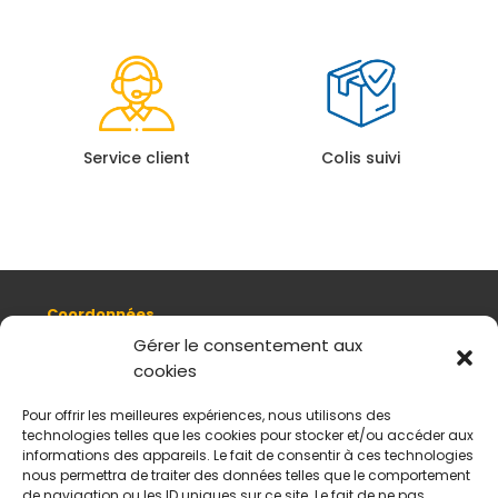
Service client
Colis suivi
Coordonnées
8, quai Romain Rolland 69005 Lyon
Gérer le consentement aux
cookies
+ 33 (0)4 78 42 55 04
Nous contacter
Pour offrir les meilleures expériences, nous utilisons des
Plan d'accès
technologies telles que les cookies pour stocker et/ou accéder aux
Mentions légales
informations des appareils. Le fait de consentir à ces technologies
nous permettra de traiter des données telles que le comportement
Politique de données personnelles
de navigation ou les ID uniques sur ce site. Le fait de ne pas