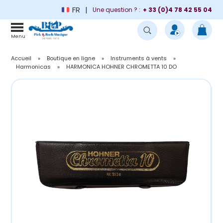
FR
Une question ? :
+ 33 (0)4 78 42 55 04
Menu
Accueil
»
Boutique en ligne
»
Instruments à vents
»
Harmonicas
»
HARMONICA HOHNER CHROMETTA 10 DO