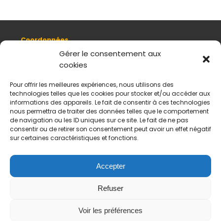
Coordonnées
8, quai Romain Rolland 69005 Lyon
Gérer le consentement aux
cookies
+ 33 (0)4 78 42 55 04
Nous contacter
Pour offrir les meilleures expériences, nous utilisons des
Plan d'accès
technologies telles que les cookies pour stocker et/ou accéder aux
Mentions légales
informations des appareils. Le fait de consentir à ces technologies
nous permettra de traiter des données telles que le comportement
Politique de données personnelles
de navigation ou les ID uniques sur ce site. Le fait de ne pas
CGV
consentir ou de retirer son consentement peut avoir un effet négatif
sur certaines caractéristiques et fonctions.
Horaires d’ouverture
Du mardi au samedi :
De 11 h à 18 h
Accepter
Fermé le dimanche et le lundi
Refuser
Payement sécurisés
Virements acceptés
Voir les préférences