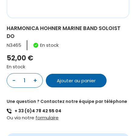
HARMONICA HOHNER MARINE BAND SOLOIST
DO
N3465
En stock
52,00
€
En stock
-
+
1
Ajouter au panier
quantité
de
HARMONICA
Une question ? Contactez notre équipe par téléphone
HOHNER
+ 33 (0)4 78 42 55 04
MARINE
Ou via notre
formulaire
BAND
SOLOIST
DO