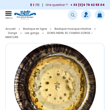
FR
Une question ? :
+ 33 (0)4 78 42 55 04
Menu
Accueil
»
Boutique en ligne
»
Boutique musique intuitive
»
Gongs
»
Les gongs
»
GONG MEINL 5E CHAKRA GORGE –
MERCURE