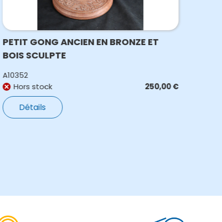
PETIT GONG ANCIEN EN BRONZE ET
GON
BOIS SCULPTE
A10352
N807
Hors stock
250,00
€
E
Détails