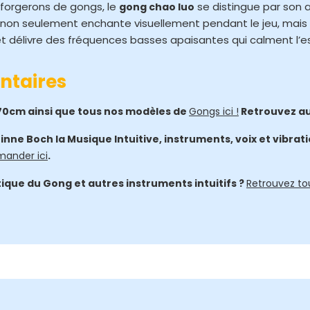
 forgerons de gongs, le
se distingue par son a
gong chao luo
non seulement enchante visuellement pendant le jeu, mais 
t délivre des fréquences basses apaisantes qui calment l’espr
ntaires
0cm ainsi que tous nos modèles de
Gongs ici !
Retrouvez a
inne Boch la Musique Intuitive, instruments, voix et vibra
ander ici
.
atique du Gong et autres instruments intuitifs ?
Retrouvez to