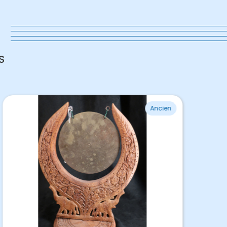
s
S
Ancien