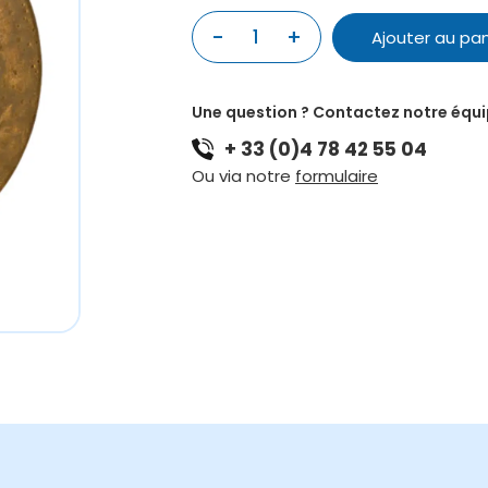
-
+
1
Ajouter au pan
quantité
de
GONG
Une question ? Contactez notre équ
CHAO
+ 33 (0)4 78 42 55 04
LUO
/
Ou via notre
formulaire
TAM
TAM
70cm