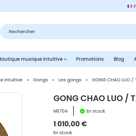
Recherche
de
produits
Boutique musique intuitive
Promotions
Blog
 intuitive
»
Gongs
»
Les gongs
»
GONG CHAO LUO / 
GONG CHAO LUO / 
N6704
En stock
1 010,00
€
En stock