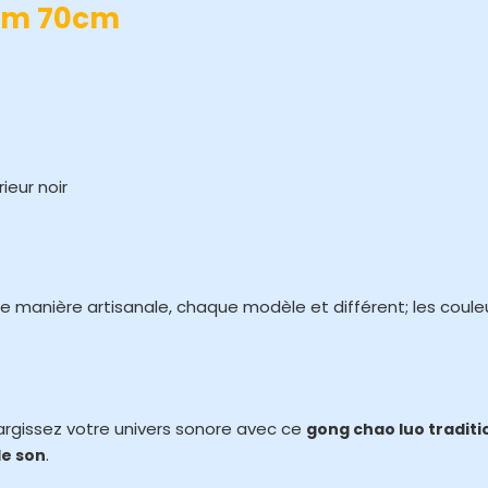
am 70cm
ieur noir
e manière artisanale, chaque modèle et différent; les coule
argissez votre univers sonore avec ce
gong chao luo traditi
.
le son