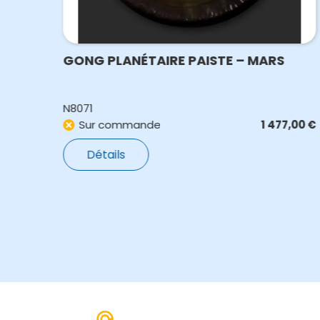
GONG PLANÉTAIRE PAISTE – MARS
N8071
,00
€
Sur commande
1 477,00
€
Détails