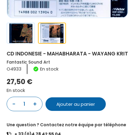
CD INDONESIE - MAHABHARATA - WAYANG KRIT
Fantastic Sound Art
O4933
En stock
27,50
€
En stock
-
+
1
Ajouter au panier
quantité
de
CD
Une question ? Contactez notre équipe par téléphone
INDONESIE
+ 33 (0)4 78 42 55 04
-