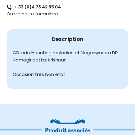
INDE
+ 33 (0)4 78 42 55 04
-
Ou via notre
formulaire
HAUNTING
MELODIES
OF
NAGASWARAM
Description
CD Inde Haunting melodies of Nagaswaram DR.
Namagiripettai Krishnan
Occasion très bon état
Produit associés