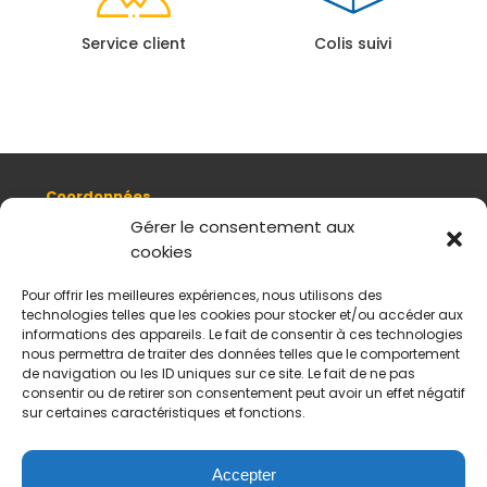
Service client
Colis suivi
Coordonnées
8, quai Romain Rolland 69005 Lyon
Gérer le consentement aux
cookies
+ 33 (0)4 78 42 55 04
Nous contacter
Pour offrir les meilleures expériences, nous utilisons des
Plan d'accès
technologies telles que les cookies pour stocker et/ou accéder aux
Mentions légales
informations des appareils. Le fait de consentir à ces technologies
nous permettra de traiter des données telles que le comportement
Politique de données personnelles
de navigation ou les ID uniques sur ce site. Le fait de ne pas
CGV
consentir ou de retirer son consentement peut avoir un effet négatif
sur certaines caractéristiques et fonctions.
Horaires d’ouverture
Du mardi au samedi :
De 11 h à 18 h
Accepter