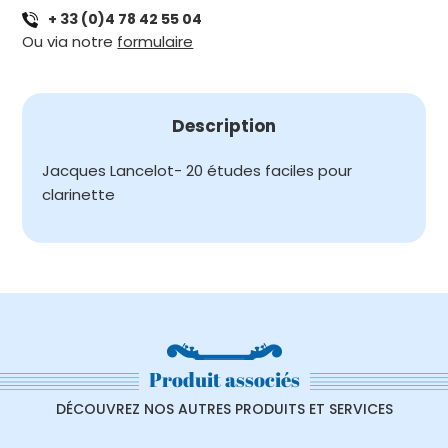
+ 33 (0)4 78 42 55 04
ETUDES
Ou via notre
formulaire
FACILES
POUR
CLARINETTE
Description
Jacques Lancelot- 20 études faciles pour
clarinette
Produit associés
DÉCOUVREZ NOS AUTRES PRODUITS ET SERVICES