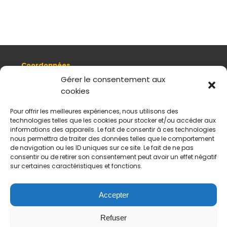
Coordonnées
8, quai Romain Rolland 69005 Lyon
Gérer le consentement aux
cookies
+ 33 (0)4 78 42 55 04
Nous contacter
Pour offrir les meilleures expériences, nous utilisons des
Plan d'accès
technologies telles que les cookies pour stocker et/ou accéder aux
Mentions légales
informations des appareils. Le fait de consentir à ces technologies
nous permettra de traiter des données telles que le comportement
Politique de données personnelles
de navigation ou les ID uniques sur ce site. Le fait de ne pas
CGV
consentir ou de retirer son consentement peut avoir un effet négatif
sur certaines caractéristiques et fonctions.
Horaires d’ouverture
Du mardi au samedi :
De 11 h à 18 h
Accepter
Fermé le dimanche et le lundi
Refuser
Payement sécurisés