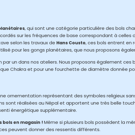
, qui sont une catégorie particulière des bols chan
planétaires
Accordés sur les fréquences de base correspondant à celles 
ctave selon les travaux de
, ces bols entrent en
Hans Cousto
 utilisé pour les gongs planétaires, que nous proposons égal
un par un dans nos ateliers. Nous proposons également ces bo
haque Chakra et pour une fourchette de diamètre donnée po
r une ornementation représentant des symboles religieux sa
ons sont réalisées au Népal et apportent une très belle tou
ssenti énergétique supplémentaire.
Même si plusieurs bols possèdent la mê
s bols en magasin !
es peuvent donner des ressentis différents.