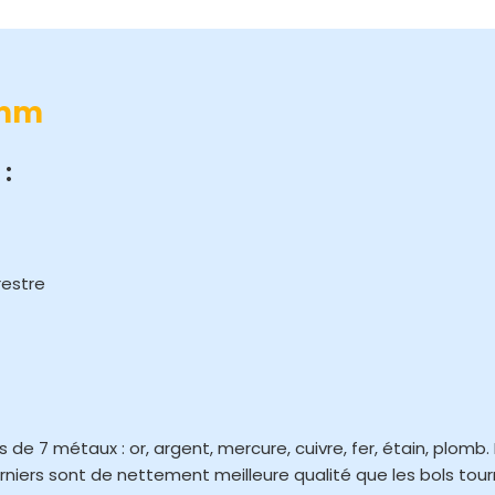
7mm
:
restre
e 7 métaux : or, argent, mercure, cuivre, fer, étain, plomb. I
rniers sont de nettement meilleure qualité que les bols tou