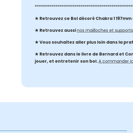
°°°°°°°°°°°°°°°°°°°°°°°°°°°°°°°°°°°°°°°°°°°°°°°
★ Retrouvez ce Bol décoré Chakra 1 197mm a
★ Retrouvez aussi
nos mailloches et supports 
★ Vous souhaitez aller plus loin dans la pra
★ Retrouvez dans le livre de Bernard et Cor
jouer, et entretenir son bol.
A commander ic