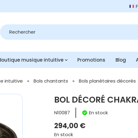
Recherche
de
produits
Boutique musique intuitive
Promotions
Blog
 intuitive
»
Bols chantants
»
Bols planétaires décorés
BOL DÉCORÉ CHAKRA
N10087
En stock
294,00
€
En stock