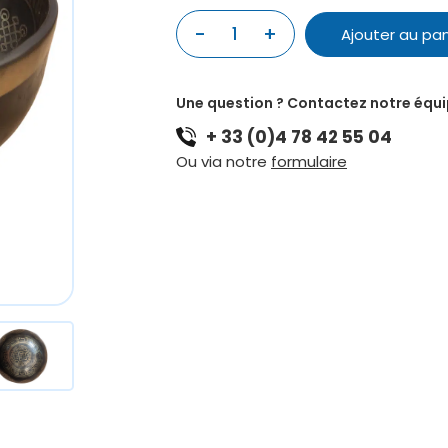
-
+
1
Ajouter au pan
quantité
de
BOL
Une question ? Contactez notre équ
DÉCORÉ
+ 33 (0)4 78 42 55 04
CHAKRA
1
Ou via notre
formulaire
197MM