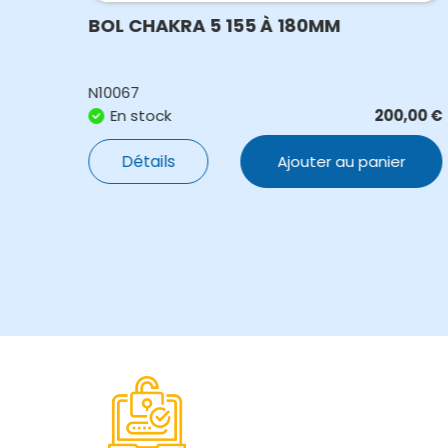
BOL CHAKRA 5 155 À 180MM
N10067
,00
€
En stock
200,00
€
Détails
Ajouter au panier