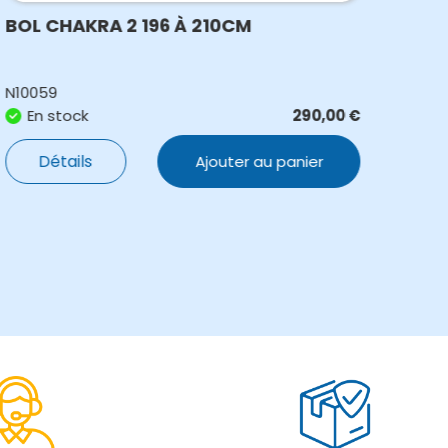
BOL CHAKRA 2 196 À 210CM
BOL
N10059
N100
En stock
290,00
€
E
Détails
Ajouter au panier