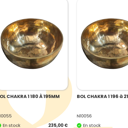
OL CHAKRA 1 180 À 195MM
BOL CHAKRA 1 196 à 
10055
N10056
En stock
235,00
€
En stock