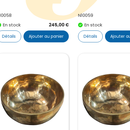
10058
N10059
En stock
245,00
€
En stock
Détails
Ajouter au panier
Détails
Ajouter a