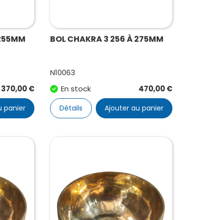
 255MM
BOL CHAKRA 3 256 À 275MM
N10063
370,00
€
En stock
470,00
€
u panier
Détails
Ajouter au panier