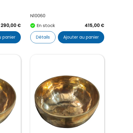
N10060
290,00
€
En stock
415,00
€
u panier
Détails
Ajouter au panier