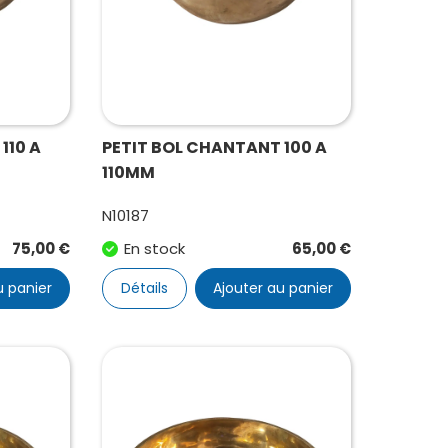
110 A
PETIT BOL CHANTANT 100 A
110MM
N10187
75,00
€
En stock
65,00
€
u panier
Détails
Ajouter au panier