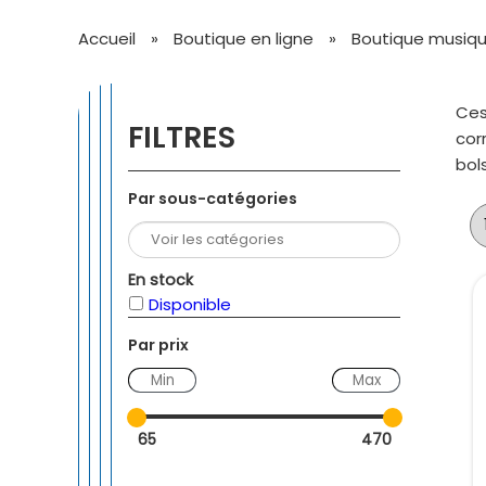
Accueil
»
Boutique en ligne
»
Boutique musique
Ce
FILTRES
cor
bol
Par sous-catégories
En stock
Disponible
Par prix
—
65
470