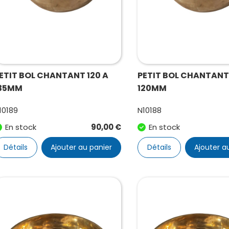
ETIT BOL CHANTANT 120 A
PETIT BOL CHANTANT 
35MM
120MM
10189
N10188
En stock
90,00
€
En stock
Détails
Ajouter au panier
Détails
Ajouter a