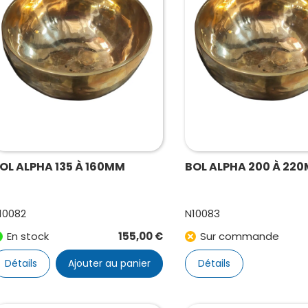
OL ALPHA 135 À 160MM
BOL ALPHA 200 À 22
10082
N10083
En stock
155,00
€
Sur commande
Détails
Ajouter au panier
Détails