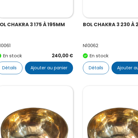
OL CHAKRA 3 175 À 195MM
BOL CHAKRA 3 230 À
10061
N10062
En stock
240,00
€
En stock
Détails
Ajouter au panier
Détails
Ajouter a