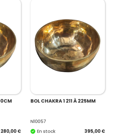
210CM
BOL CHAKRA 1 211 À 225MM
N10057
280,00
€
En stock
395,00
€