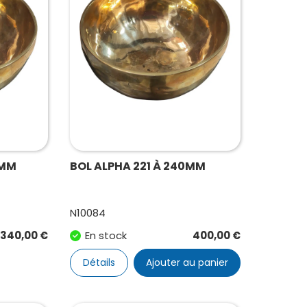
0MM
BOL ALPHA 221 À 240MM
N10084
340,00
€
En stock
400,00
€
Détails
Ajouter au panier