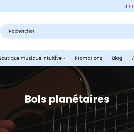
Recherche
de
produits
Boutique musique intuitive
Promotions
Blog
Bols planétaires