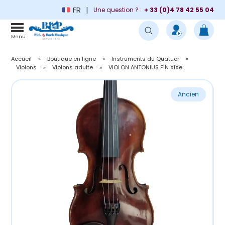
FR
Une question ? :
+ 33 (0)4 78 42 55 04
Menu
Accueil
»
Boutique en ligne
»
Instruments du Quatuor
»
Violons
»
Violons adulte
»
VIOLON ANTONIUS FIN XIXe
Ancien