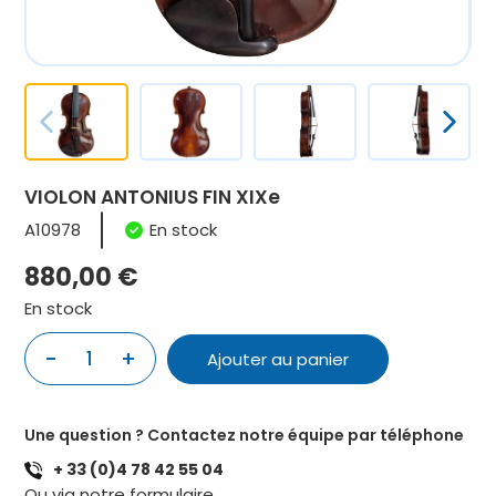
VIOLON ANTONIUS FIN XIXe
A10978
En stock
880,00
€
En stock
-
+
1
Ajouter au panier
quantité
de
VIOLON
Une question ? Contactez notre équipe par téléphone
ANTONIUS
+ 33 (0)4 78 42 55 04
FIN
Ou via notre
formulaire