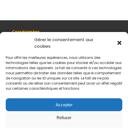
Coordonnées
8, quai Romain Rolland 69005 Lyon
Gérer le consentement aux
cookies
+ 33 (0)4 78 42 55 04
Nous contacter
Pour offrir les meilleures expériences, nous utilisons des
Plan d'accès
technologies telles que les cookies pour stocker et/ou accéder aux
Mentions légales
informations des appareils. Le fait de consentir à ces technologies
nous permettra de traiter des données telles que le comportement
Politique de données personnelles
de navigation ou les ID uniques sur ce site. Le fait de ne pas
CGV
consentir ou de retirer son consentement peut avoir un effet négatif
sur certaines caractéristiques et fonctions.
Horaires d’ouverture
Du mardi au samedi :
De 11 h à 18 h
Accepter
Fermé le dimanche et le lundi
Refuser
Payement sécurisés
Virements acceptés