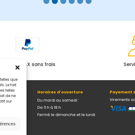
Paiement 4X sans frais
Serv
telles que
. Le fait
s telles
Horaires d’ouverture
Payement s
ait de ne
69005 Lyon
Virements a
Du mardi au samedi :
tif sur
De 11 h à 18 h
Fermé le dimanche et le lundi
férences