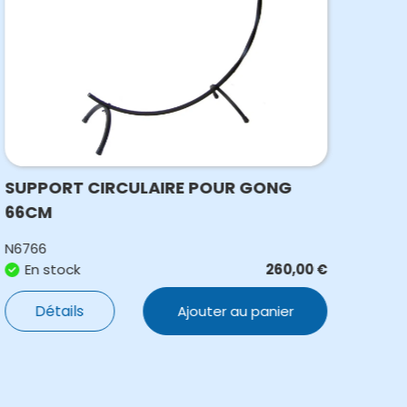
SUPPORT CIRCULAIRE POUR GONG
MAI
66CM
N6766
N677
En stock
260,00
€
E
Détails
Ajouter au panier