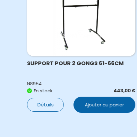
SUPPORT POUR 2 GONGS 61-66CM
N8954
,20
€
En stock
443,00
€
Détails
Ajouter au panier