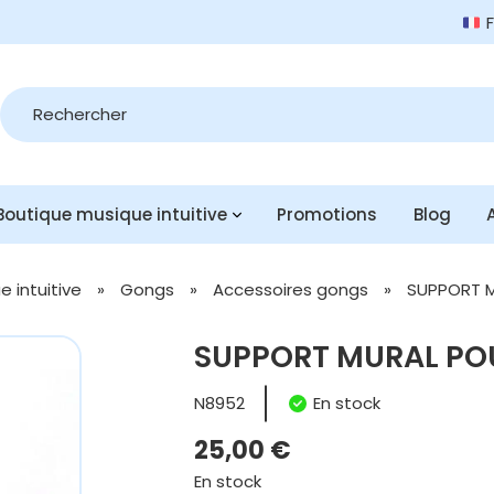
Recherche
de
produits
Boutique musique intuitive
Promotions
Blog
 intuitive
»
Gongs
»
Accessoires gongs
»
SUPPORT 
SUPPORT MURAL PO
N8952
En stock
25,00
€
En stock