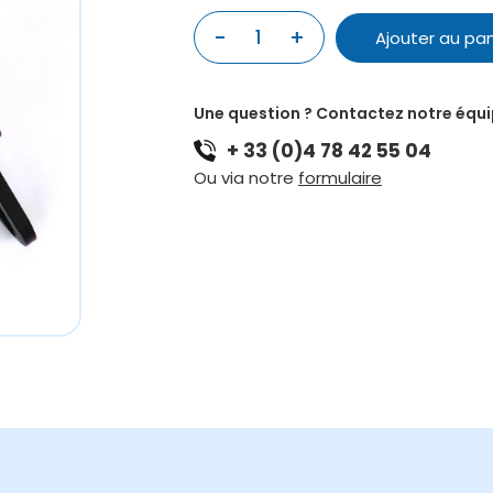
quantité
-
+
Ajouter au pan
de
SUPPORT
MURAL
Une question ? Contactez notre équ
POUR
+ 33 (0)4 78 42 55 04
GONG
33CM
Ou via notre
formulaire