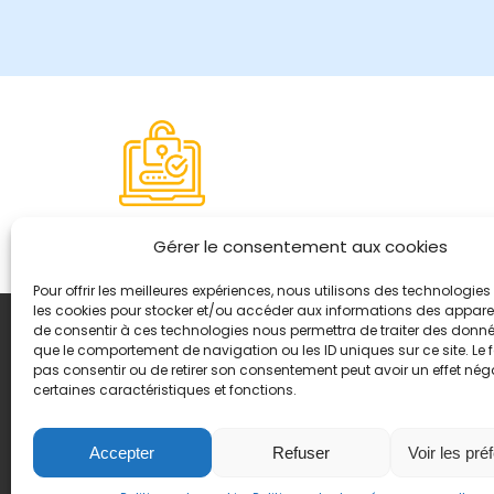
Paiement sécurisé
Gérer le consentement aux cookies
Pour offrir les meilleures expériences, nous utilisons des technologies 
les cookies pour stocker et/ou accéder aux informations des appareils
de consentir à ces technologies nous permettra de traiter des donnée
Coordonnées
que le comportement de navigation ou les ID uniques sur ce site. Le f
8, quai Romain Rolland 
pas consentir ou de retirer son consentement peut avoir un effet néga
certaines caractéristiques et fonctions.
+ 33 (0)4 78 42 55 04
Nous contacter
Plan d'accès
Accepter
Refuser
Voir les pré
Mentions légales