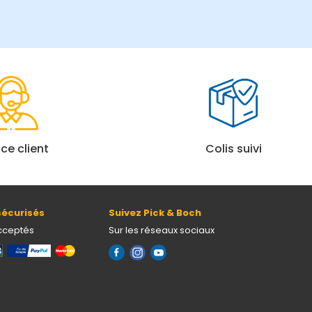
ice client
Colis suivi
écurisés
Suivez Pick & Boch
cceptés
Sur les réseaux sociaux