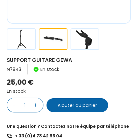
SUPPORT GUITARE GEWA
N7843
En stock
25,00
€
En stock
quantité
-
+
Ajouter au panier
de
SUPPORT
GUITARE
Une question ? Contactez notre équipe par téléphone
GEWA
+ 33 (0)4 78 42 55 04