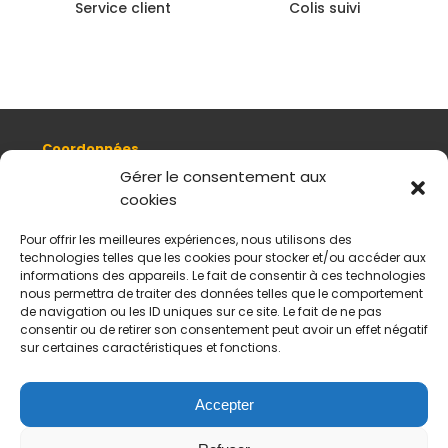
Service client
Colis suivi
Coordonnées
8, quai Romain Rolland 69005 Lyon
Gérer le consentement aux
cookies
+ 33 (0)4 78 42 55 04
Nous contacter
Pour offrir les meilleures expériences, nous utilisons des
Plan d'accès
technologies telles que les cookies pour stocker et/ou accéder aux
Mentions légales
informations des appareils. Le fait de consentir à ces technologies
nous permettra de traiter des données telles que le comportement
Politique de données personnelles
de navigation ou les ID uniques sur ce site. Le fait de ne pas
CGV
consentir ou de retirer son consentement peut avoir un effet négatif
sur certaines caractéristiques et fonctions.
Horaires d’ouverture
Du mardi au samedi :
De 11 h à 18 h
Accepter
Fermé le dimanche et le lundi