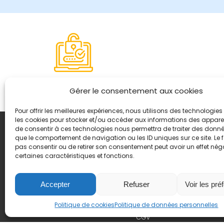
Paiement sécurisé
Gérer le consentement aux cookies
Pour offrir les meilleures expériences, nous utilisons des technologies 
les cookies pour stocker et/ou accéder aux informations des appareils
de consentir à ces technologies nous permettra de traiter des donnée
Coordonnées
que le comportement de navigation ou les ID uniques sur ce site. Le f
8, quai Romain Rolland 
pas consentir ou de retirer son consentement peut avoir un effet néga
certaines caractéristiques et fonctions.
+ 33 (0)4 78 42 55 04
Nous contacter
Plan d'accès
Accepter
Refuser
Voir les pré
Mentions légales
Politique de cookies
Politique de données personnelles
Politique de données pers
CGV