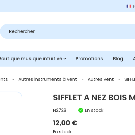
Recherche
de
produits
Boutique musique intuitive
Promotions
Blog
ents
»
Autres instruments à vent
»
Autres vent
»
SIFF
SIFFLET A NEZ BOIS 
N2728
En stock
12,00
€
En stock