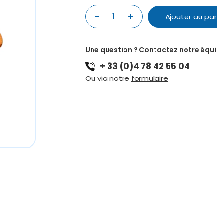
quantité
-
+
Ajouter au pan
de
SIFFLET
A
Une question ? Contactez notre équ
NEZ
+ 33 (0)4 78 42 55 04
BOIS
MASSIF
Ou via notre
formulaire