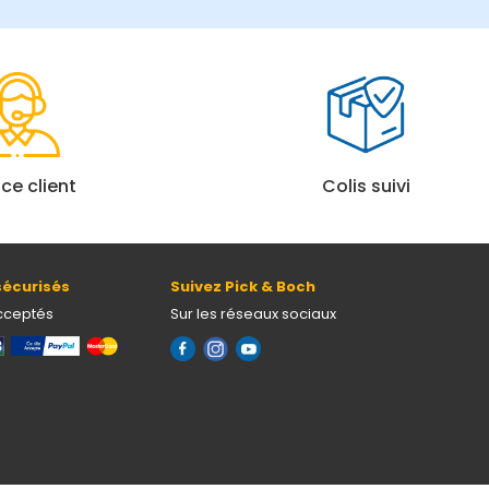
ice client
Colis suivi
écurisés
Suivez Pick & Boch
cceptés
Sur les réseaux sociaux