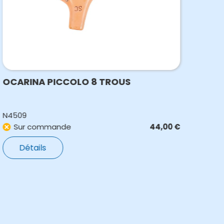
OCARINA PICCOLO 8 TROUS
SIF
N4509
N701
Sur commande
44,00
€
E
Détails