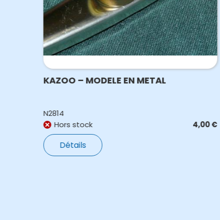
KAZOO – MODELE EN METAL
N2814
,00
€
Hors stock
4,00
€
Détails