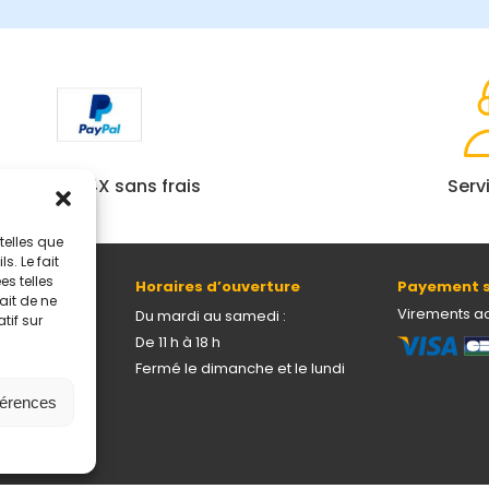
Paiement 4X sans frais
Serv
telles que
. Le fait
s telles
Horaires d’ouverture
Payement s
ait de ne
69005 Lyon
Virements a
Du mardi au samedi :
tif sur
De 11 h à 18 h
Fermé le dimanche et le lundi
férences
onnelles