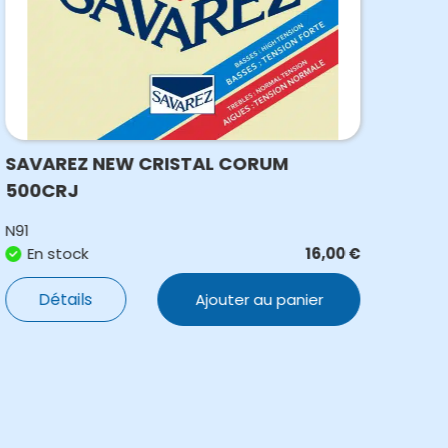
SAVAREZ NEW CRISTAL CORUM
SAV
500CRJ
N91
N911
En stock
16,00
€
E
Détails
Ajouter au panier