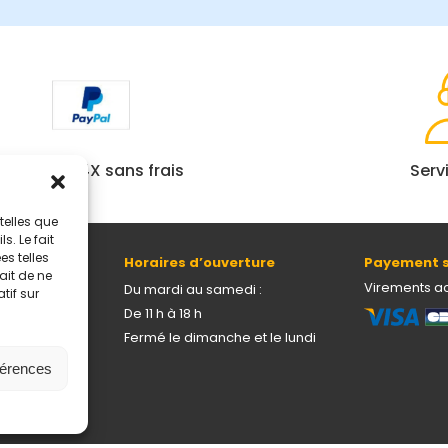
Paiement 4X sans frais
Serv
telles que
. Le fait
s telles
Horaires d’ouverture
Payement s
ait de ne
69005 Lyon
Virements a
Du mardi au samedi :
tif sur
De 11 h à 18 h
Fermé le dimanche et le lundi
férences
onnelles