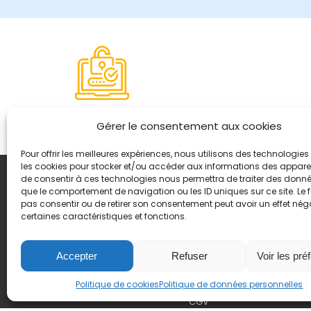
Paiement sécurisé
Gérer le consentement aux cookies
Pour offrir les meilleures expériences, nous utilisons des technologies 
les cookies pour stocker et/ou accéder aux informations des appareils
de consentir à ces technologies nous permettra de traiter des donnée
Coordonnées
que le comportement de navigation ou les ID uniques sur ce site. Le f
8, quai Romain Rolland 
pas consentir ou de retirer son consentement peut avoir un effet néga
certaines caractéristiques et fonctions.
+ 33 (0)4 78 42 55 04
Nous contacter
Plan d'accès
Accepter
Refuser
Voir les pré
Mentions légales
Politique de cookies
Politique de données personnelles
Politique de données pers
CGV