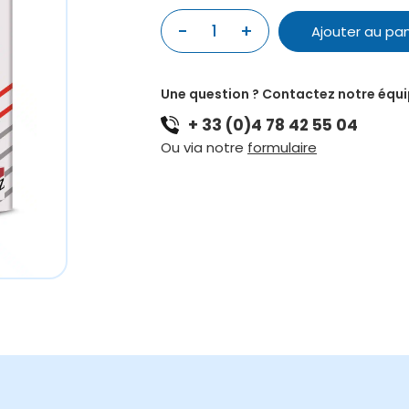
quantité
-
+
Ajouter au pan
de
SAVAREZ
ARGENTINE
Une question ? Contactez notre équ
MANDOLINE
+ 33 (0)4 78 42 55 04
1540
Ou via notre
formulaire