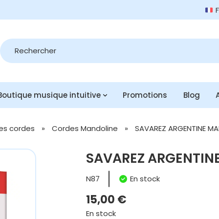
Recherche
de
produits
Boutique musique intuitive
Promotions
Blog
es cordes
»
Cordes Mandoline
»
SAVAREZ ARGENTINE MA
SAVAREZ ARGENTINE
N87
En stock
15,00
€
En stock