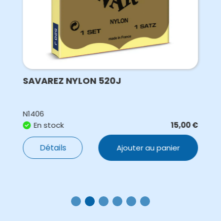
SAVAREZ NYLON 520J
N1406
En stock
15,00
€
Détails
Ajouter au panier