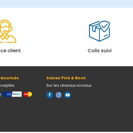
ice client
Colis suivi
écurisés
Suivez Pick & Boch
cceptés
Sur les réseaux sociaux