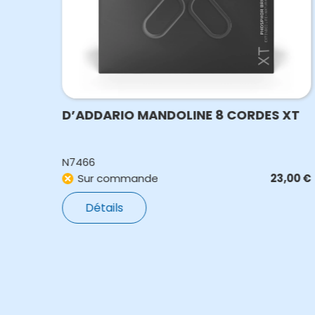
0J
D’ADDARIO MANDOLINE 8 CORDES XT
N7466
,50
€
Sur commande
23,00
€
Détails