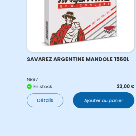
0R
SAVAREZ ARGENTINE MANDOLE 1560L
N897
,50
€
En stock
23,00
€
Détails
Ajouter au panier