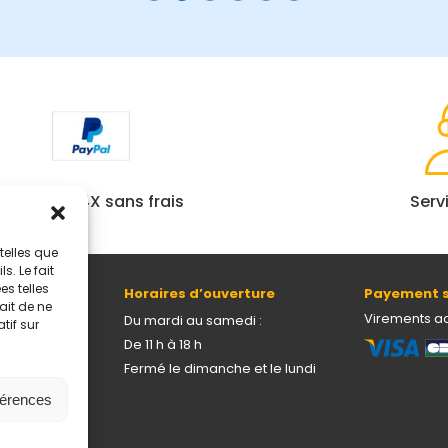
Paiement 4X sans frais
Serv
telles que
. Le fait
s telles
Horaires d’ouverture
Payement s
ait de ne
69005 Lyon
Virements a
Du mardi au samedi :
tif sur
De 11 h à 18 h
Fermé le dimanche et le lundi
férences
onnelles