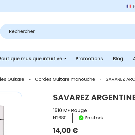
Recherche
de
produits
Boutique musique intuitive
Promotions
Blog
es Guitare
»
Cordes Guitare manouche
»
SAVAREZ ARG
SAVAREZ ARGENTINE
1510 MF Rouge
N2680
En stock
14,00
€