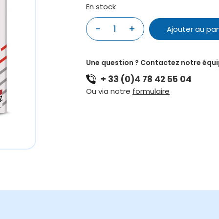
En stock
quantité
-
+
Ajouter au pan
de
SAVAREZ
ARGENTINE
Une question ? Contactez notre équ
À
+ 33 (0)4 78 42 55 04
BOUCLE
1510
Ou via notre
formulaire
MF