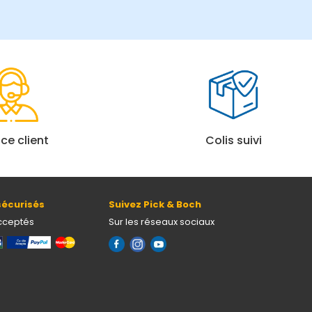
ice client
Colis suivi
écurisés
Suivez Pick & Boch
cceptés
Sur les réseaux sociaux