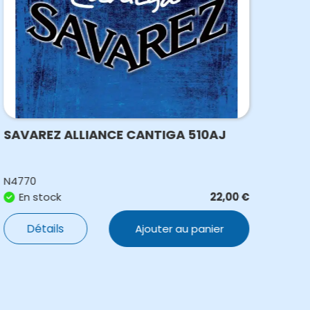
SAVAREZ ALLIANCE CANTIGA 510AJ
SAV
N4770
N98
En stock
22,00
€
E
Détails
Ajouter au panier