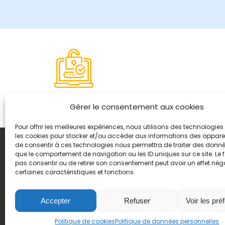
Paiement sécurisé
Gérer le consentement aux cookies
Pour offrir les meilleures expériences, nous utilisons des technologies 
les cookies pour stocker et/ou accéder aux informations des appareils
de consentir à ces technologies nous permettra de traiter des donnée
Coordonnées
que le comportement de navigation ou les ID uniques sur ce site. Le f
8, quai Romain Rolland 
pas consentir ou de retirer son consentement peut avoir un effet néga
certaines caractéristiques et fonctions.
+ 33 (0)4 78 42 55 04
Nous contacter
Plan d'accès
Accepter
Refuser
Voir les pré
Mentions légales
Politique de cookies
Politique de données personnelles
Politique de données pers