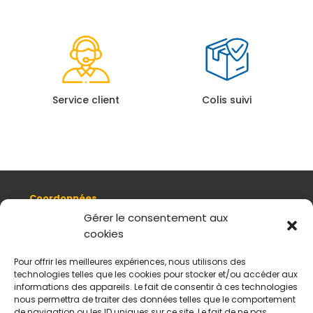
Service client
Colis suivi
Coordonnées
8, quai Romain Rolland 69005 Lyon
Gérer le consentement aux
cookies
+ 33 (0)4 78 42 55 04
Nous contacter
Pour offrir les meilleures expériences, nous utilisons des
Plan d'accès
technologies telles que les cookies pour stocker et/ou accéder aux
Mentions légales
informations des appareils. Le fait de consentir à ces technologies
nous permettra de traiter des données telles que le comportement
Politique de données personnelles
de navigation ou les ID uniques sur ce site. Le fait de ne pas