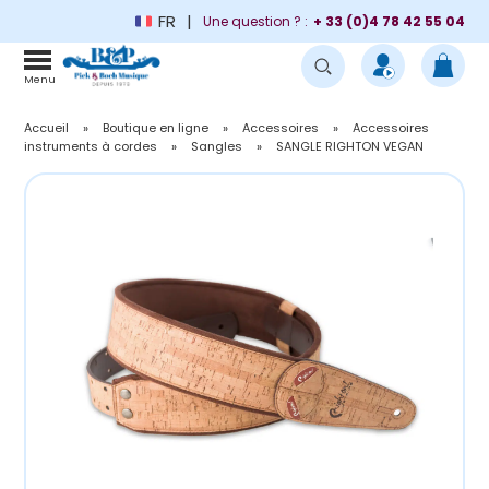
FR
Une question ? :
+ 33 (0)4 78 42 55 04
Menu
Accueil
»
Boutique en ligne
»
Accessoires
»
Accessoires
instruments à cordes
»
Sangles
»
SANGLE RIGHTON VEGAN