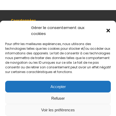
Coordonnées
8, quai Romain Rolland 69005 Lyon
Gérer le consentement aux
cookies
+ 33 (0)4 78 42 55 04
Nous contacter
Pour offrir les meilleures expériences, nous utilisons des
Plan d'accès
technologies telles que les cookies pour stocker et/ou accéder aux
Mentions légales
informations des appareils. Le fait de consentir à ces technologies
nous permettra de traiter des données telles que le comportement
Politique de données personnelles
de navigation ou les ID uniques sur ce site. Le fait de ne pas
CGV
consentir ou de retirer son consentement peut avoir un effet négatif
sur certaines caractéristiques et fonctions.
Horaires d’ouverture
Du mardi au samedi :
De 11 h à 18 h
Accepter
Fermé le dimanche et le lundi
Refuser
Payement sécurisés
Virements acceptés
Voir les préférences