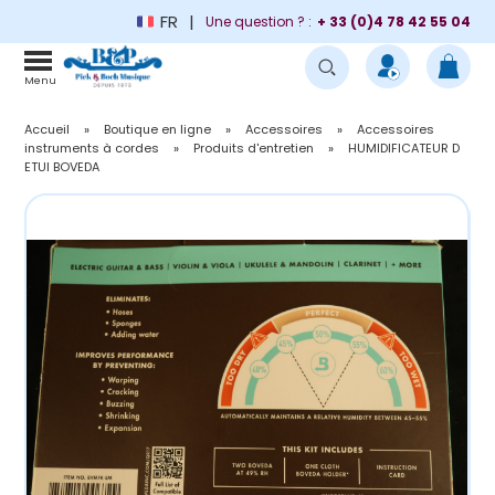
FR
Une question ? :
+ 33 (0)4 78 42 55 04
Menu
Accueil
»
Boutique en ligne
»
Accessoires
»
Accessoires
instruments à cordes
»
Produits d'entretien
»
HUMIDIFICATEUR D
ETUI BOVEDA