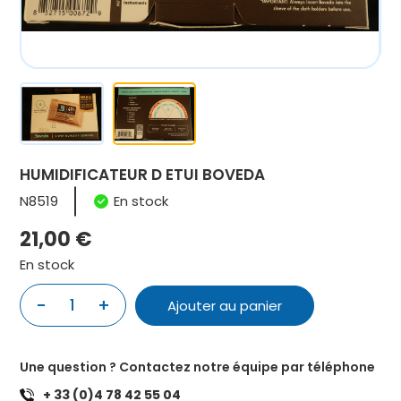
HUMIDIFICATEUR D ETUI BOVEDA
N8519
En stock
21,00
€
En stock
-
+
1
Ajouter au panier
quantité
de
HUMIDIFICATEUR
Une question ? Contactez notre équipe par téléphone
D
+ 33 (0)4 78 42 55 04
ETUI