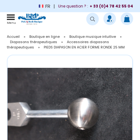
FR
Une question ? :
+ 33 (0)4 78 42 55 04
Menu
Accueil
»
Boutique en ligne
»
Boutique musique intuitive
»
Diapasons thérapeutiques
»
Accessoires diapasons
thérapeutiques
»
PIEDS DIAPASON EN ACIER FORME RONDE 25 MM