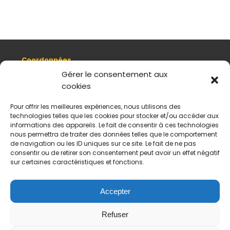
Coordonnées
8, quai Romain Rolland 69005 Lyon
Gérer le consentement aux
cookies
+ 33 (0)4 78 42 55 04
Nous contacter
Pour offrir les meilleures expériences, nous utilisons des
Plan d'accès
technologies telles que les cookies pour stocker et/ou accéder aux
Mentions légales
informations des appareils. Le fait de consentir à ces technologies
nous permettra de traiter des données telles que le comportement
Politique de données personnelles
de navigation ou les ID uniques sur ce site. Le fait de ne pas
CGV
consentir ou de retirer son consentement peut avoir un effet négatif
sur certaines caractéristiques et fonctions.
Horaires d’ouverture
Du mardi au samedi :
De 11 h à 18 h
Accepter
Fermé le dimanche et le lundi
Refuser
Payement sécurisés
Virements acceptés