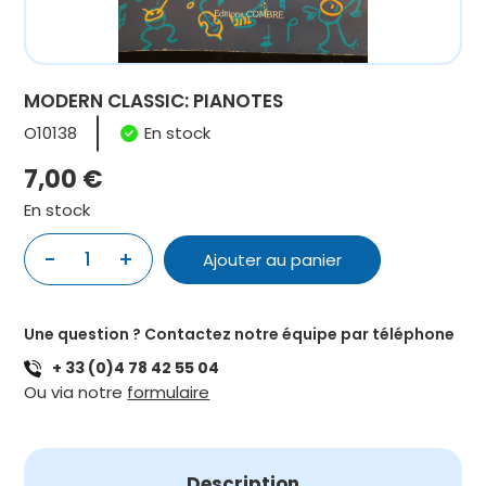
MODERN CLASSIC: PIANOTES
O10138
En stock
7,00
€
En stock
-
+
1
Ajouter au panier
quantité
de
MODERN
Une question ? Contactez notre équipe par téléphone
CLASSIC:
+ 33 (0)4 78 42 55 04
PIANOTES
Ou via notre
formulaire
Description