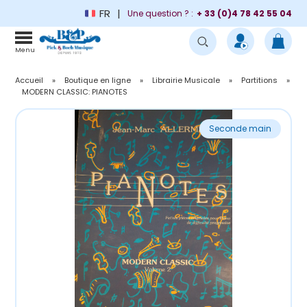
FR
Une question ? :
+ 33 (0)4 78 42 55 04
Menu
Accueil
»
Boutique en ligne
»
Librairie Musicale
»
Partitions
»
MODERN CLASSIC: PIANOTES
Seconde main