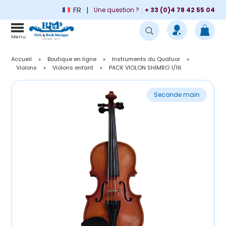
FR
Une question ? :
+ 33 (0)4 78 42 55 04
Menu
Accueil
»
Boutique en ligne
»
Instruments du Quatuor
»
Violons
»
Violons enfant
»
PACK VIOLON SHIMRO 1/16
Seconde main