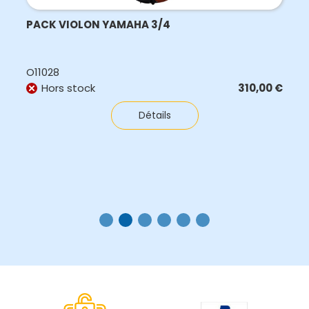
Violon 1/2 Mirecourt ElMaestro
A11292
En stock
380,00
€
Détails
Ajouter au panier