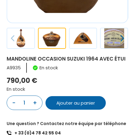
MANDOLINE OCCASION SUZUKI 1964 AVEC ÉTUI
A9935
En stock
790,00
€
En stock
-
+
1
Ajouter au panier
quantité
de
MANDOLINE
Une question ? Contactez notre équipe par téléphone
OCCASION
+ 33 (0)4 78 42 55 04
SUZUKI