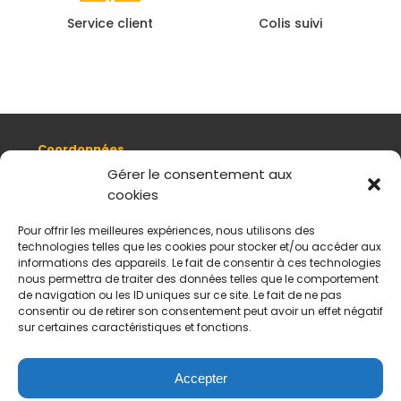
Service client
Colis suivi
Coordonnées
8, quai Romain Rolland 69005 Lyon
Gérer le consentement aux
cookies
+ 33 (0)4 78 42 55 04
Nous contacter
Pour offrir les meilleures expériences, nous utilisons des
Plan d'accès
technologies telles que les cookies pour stocker et/ou accéder aux
Mentions légales
informations des appareils. Le fait de consentir à ces technologies
nous permettra de traiter des données telles que le comportement
Politique de données personnelles
de navigation ou les ID uniques sur ce site. Le fait de ne pas
CGV
consentir ou de retirer son consentement peut avoir un effet négatif
sur certaines caractéristiques et fonctions.
Horaires d’ouverture
Du mardi au samedi :
De 11 h à 18 h
Accepter
Fermé le dimanche et le lundi