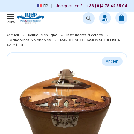
FR
Une question ? :
+ 33 (0)4 78 42 55 04
Menu
Accueil
»
Boutique en ligne
»
Instruments à cordes
»
Mandolines & Mandoles
»
MANDOLINE OCCASION SUZUKI 1964
AVEC ÉTUI
Ancien