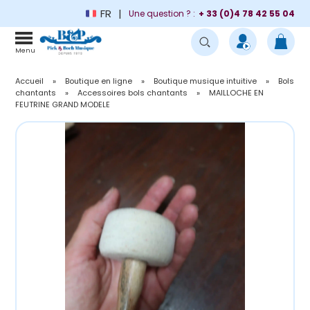
FR
Une question ? :
+ 33 (0)4 78 42 55 04
Menu
Accueil
»
Boutique en ligne
»
Boutique musique intuitive
»
Bols
chantants
»
Accessoires bols chantants
»
MAILLOCHE EN
FEUTRINE GRAND MODELE