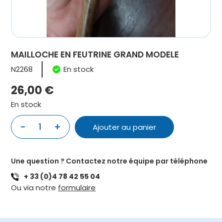
MAILLOCHE EN FEUTRINE GRAND MODELE
N2268
En stock
26,00
€
En stock
quantité
-
+
Ajouter au panier
de
MAILLOCHE
EN
Une question ? Contactez notre équipe par téléphone
FEUTRINE
+ 33 (0)4 78 42 55 04
GRAND
Ou via notre
formulaire
MODELE