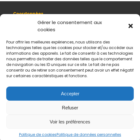
Coordonnées
8, quai Romain Rolland 69005 Lyon
Gérer le consentement aux
cookies
+ 33 (0)4 78 42 55 04
Nous contacter
Pour offrir les meilleures expériences, nous utilisons des
Plan d'accès
technologies telles que les cookies pour stocker et/ou accéder aux
Mentions légales
informations des appareils. Le fait de consentir à ces technologies
nous permettra de traiter des données telles que le comportement
Politique de données personnelles
de navigation ou les ID uniques sur ce site. Le fait de ne pas
CGV
consentir ou de retirer son consentement peut avoir un effet négatif
sur certaines caractéristiques et fonctions.
Horaires d’ouverture
Du mardi au samedi :
De 11 h à 18 h
Accepter
Fermé le dimanche et le lundi
Refuser
Payement sécurisés
Virements acceptés
Voir les préférences
Politique de cookies
Politique de données personnelles