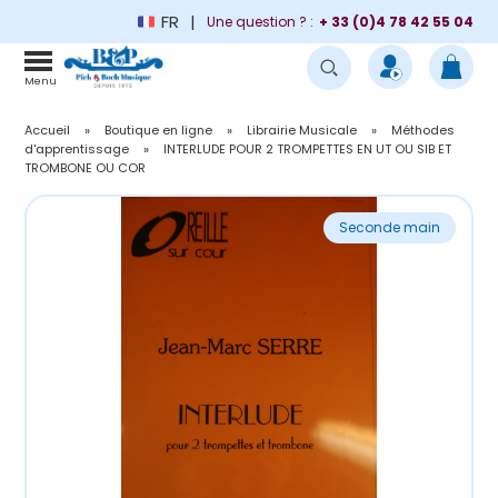
FR
Une question ? :
+ 33 (0)4 78 42 55 04
Menu
Accueil
»
Boutique en ligne
»
Librairie Musicale
»
Méthodes
d'apprentissage
»
INTERLUDE POUR 2 TROMPETTES EN UT OU SIB ET
TROMBONE OU COR
Seconde main